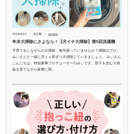
2024/6/17
未分類
tanaka
年末大掃除にさよなら！【月イチ大掃除】第5回洗濯機
子育てをしながらの大掃除、毎年困っていませんか？掃除のプロ、
みぃさんと一緒に月１ヵ所ずつ大掃除していきましょう。 みぃさん
こんにちは。時短家事プロデューサーのみぃです。双子を含む３姉
妹を育てながら家事に関…