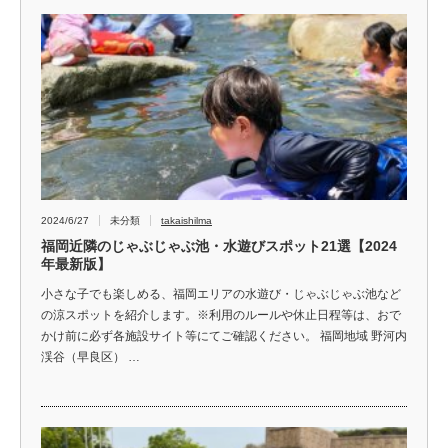
2024/6/27
未分類
takaishilma
福岡近隣のじゃぶじゃぶ池・水遊びスポット21選【2024
年最新版】
小さな子でも楽しめる、福岡エリアの水遊び・じゃぶじゃぶ池など
の涼スポットを紹介します。※利用のルールや休止日程等は、おで
かけ前に必ず各施設サイト等にてご確認ください。 福岡地域 野河内
渓谷（早良区） …