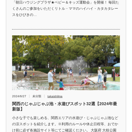
「朝日ハウジングプラザ★ベビー＆キッズ運動会」を開催！ 毎回た
くさんのご参加をいただくリトル・ママのハイハイ・カタカタレー
スをひびきの…
2024/6/27
未分類
takaishilma
関西のじゃぶじゃぶ池・水遊びスポット32選【2024年最
新版】
小さな子でも楽しめる、関西エリアの水遊び・じゃぶじゃぶ池など
の涼スポットを紹介します。※利用のルールや休止日程等、おでか
け前に必ず各施設サイト等にてご確認ください。 大阪府 大枝公園