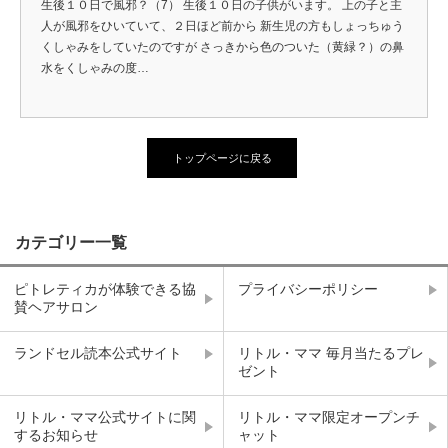
生後１０日で風邪？（7） 生後１０日の子供がいます。 上の子と主
人が風邪をひいていて、２日ほど前から 新生児の方もしょっちゅう
くしゃみをしていたのですが さっきから色のついた（黄緑？）の鼻
水をくしゃみの度…
トップページに戻る
カテゴリー一覧
ピトレティカが体験できる協
プライバシーポリシー
賛ヘアサロン
ランドセル読本公式サイト
リトル・ママ 毎月当たるプレ
ゼント
リトル・ママ公式サイトに関
リトル・ママ限定オープンチ
するお知らせ
ャット