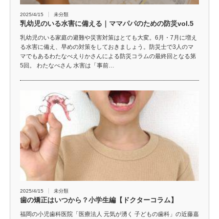
2025/4/15
未分類
乳幼児のいる水害に備える｜ママパパのための防災vol.5
乳幼児のいる家庭の避難や災害対策はとても大変。6月・7月に増え
る水害に備え、早めの対策をしておきましょう。防災士で3人のマ
マでもあるわたなべえりかさんによる防災コラムの最終回となる第
5回。 わたなべさん 水害は「事前…
2025/4/15
未分類
歯の矯正はいつから？小学生編【ドクターコラム】
福岡の小児歯科医院「医療法人 元気が湧く 子どもの歯科」の近藤嘉