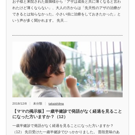
お子様と来院された親御様から「アザは成長と共に薄くなると言わ
れたけど薄くならない」、大人の方からは「先天性のアザの治療が
できるとは知らなかった。小さい頃に治療をしておきたかった」と
いう声が多く聞かれます。 先天…
2018/12/8
未分類
takaishilma
【ママの掲示板】一歳半健診で発語がなく経過を見ること
になった方いますか？（12）
一歳半健診で発語がなく経過を見ることになった方いますか？
（12） 先日受けた一歳半健診でひっかかりました。 普段意味のあ