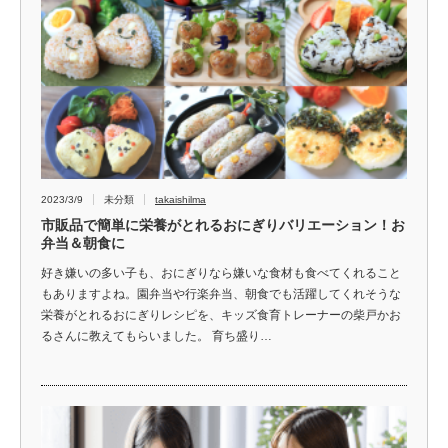
2023/3/9
未分類
takaishilma
市販品で簡単に栄養がとれるおにぎりバリエーション！お
弁当＆朝食に
好き嫌いの多い子も、おにぎりなら嫌いな食材も食べてくれること
もありますよね。園弁当や行楽弁当、朝食でも活躍してくれそうな
栄養がとれるおにぎりレシピを、キッズ食育トレーナーの柴戸かお
るさんに教えてもらいました。 育ち盛り…