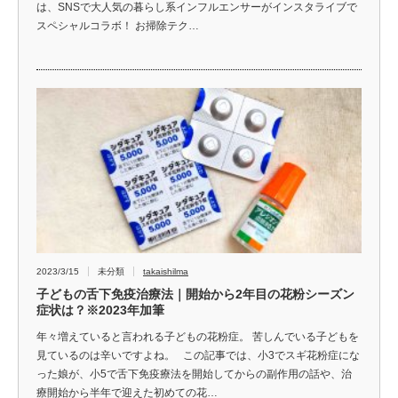
は、SNSで大人気の暮らし系インフルエンサーがインスタライブで
スペシャルコラボ！ お掃除テク…
2023/3/15
未分類
takaishilma
子どもの舌下免疫治療法｜開始から2年目の花粉シーズン
症状は？※2023年加筆
年々増えていると言われる子どもの花粉症。 苦しんでいる子どもを
見ているのは辛いですよね。 この記事では、小3でスギ花粉症にな
った娘が、小5で舌下免疫療法を開始してからの副作用の話や、治
療開始から半年で迎えた初めての花…