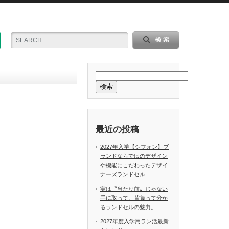
検索
最近の投稿
2027年入学【シフォン】ブ
ランドならではのデザイン
や機能にこだわったデザイ
ナーズランドセル
実は〝当たり前〟じゃない
手に取って、背負って分か
るランドセルの魅力。
2027年度入学用ラン活最新