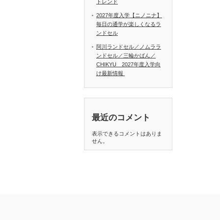
トレンド
2027年度入学【ニノニナ】
毎日の通学が楽しくなるラ
ンドセル
阿川ランドセル／ノムララ
ンドセル／三輪かばん／
CHIKYU 2027年度入学向
け最新情報
最近のコメント
表示できるコメントはありま
せん。