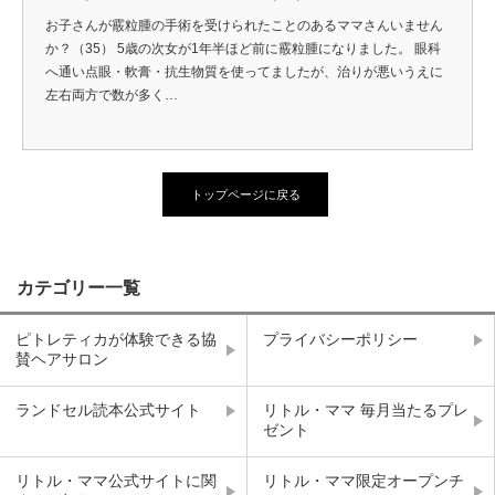
お子さんが霰粒腫の手術を受けられたことのあるママさんいません
か？（35） 5歳の次女が1年半ほど前に霰粒腫になりました。 眼科
へ通い点眼・軟膏・抗生物質を使ってましたが、治りが悪いうえに
左右両方で数が多く…
トップページに戻る
カテゴリー一覧
ピトレティカが体験できる協
プライバシーポリシー
賛ヘアサロン
ランドセル読本公式サイト
リトル・ママ 毎月当たるプレ
ゼント
リトル・ママ公式サイトに関
リトル・ママ限定オープンチ