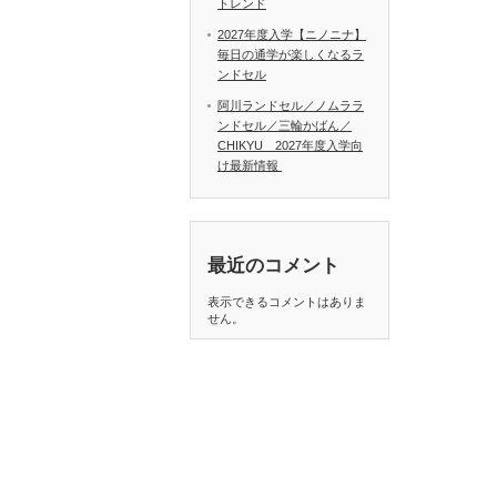
トレンド
2027年度入学【ニノニナ】
毎日の通学が楽しくなるラ
ンドセル
阿川ランドセル／ノムララ
ンドセル／三輪かばん／
CHIKYU 2027年度入学向
け最新情報
最近のコメント
表示できるコメントはありま
せん。