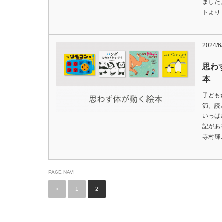
ました
トより
2024/6
思わ
本
子ども
節。読
いっぱ
記があ
寺村輝
PAGE NAVI
«
1
2