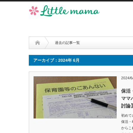
過去の記事一覧
アーカイブ：2024年 6月
2024/6
保活
ママ
討論
初めて
保活・
からこ