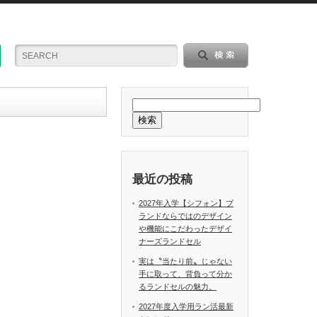
検索
最近の投稿
2027年入学【シフォン】ブ
ランドならではのデザイン
や機能にこだわったデザイ
ナーズランドセル
実は〝当たり前〟じゃない
手に取って、背負って分か
るランドセルの魅力。
2027年度入学用ラン活最新