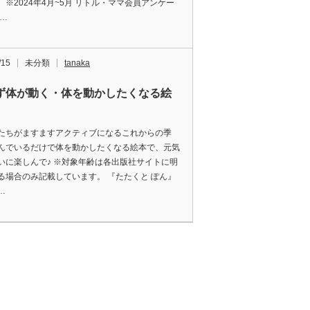
。※2024年4月~5月 リトル・ママ会員アンケー
 …
/15
未分類
tanaka
ず体が動く・体を動かしたくなる絵
たちがますますアクティブになるこれからの季
んでいるだけで体を動かしたくなる絵本で、元気
いに楽しんで♪ ※対象年齢は各出版社サイトに明
る場合のみ記載しています。 『たたくと ぽん』
…