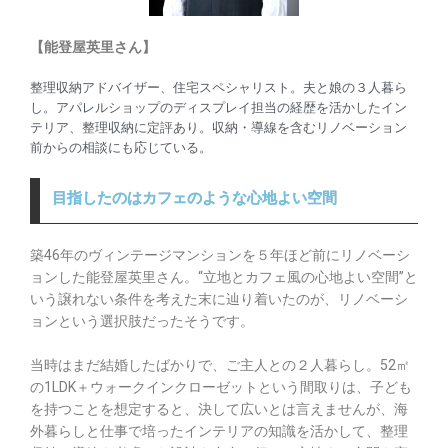
【能登屋英里さん】
整理収納アドバイザー、住宅スペシャリスト。夫と娘の３人暮ら
し。アパレルショップのディスプレイ担当の経歴を活かしたイン
テリア、整理収納に定評あり。収納・導線を含むリノベーション
前からの相談にも応じている。
目指したのはカフェのような心地よい空間
築46年のヴィンテージマンションを５年ほど前にリノベーシ
ョンした能登屋英里さん。“立地とカフェ風の心地よい空間”と
いう譲れない条件を考えた末に辿り着いたのが、リノベーシ
ョンという選択肢だったそうです。
当時はまだ結婚したばかりで、ご主人との２人暮らし。52㎡
の1LDK＋ウォークインクローゼットという間取りは、子ども
を持つことを想定すると、決して広いとは言えませんが、海
外暮らしと仕事で培ったインテリアの知識を活かして、整理