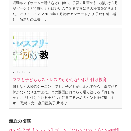
転勤やマイホームの購入などに伴い、子育て世帯の引っ越しは３月
がピーク！どう乗り切ればいいの？読者ママにその秘訣を聞きまし
た。※リトル・ママ2019年１月読者アンケートより 子連れ引っ越
し「荷造りの工夫」 …
2017.12.04
ママも子どももストレスのかからないお片付け教育
間もなく大掃除シーズン！でも、子どもが生まれてから、部屋が片
付かなくなりますよね。その要因はおそらく増え続ける「おもち
ゃ」。『片付けられる子ども』に育てるためのヒントを特集しま
す！ 取材／文 森田亜矢子 片付け…
最近の投稿
2027年入学【シフォン】ブランドならではのデザインや機能