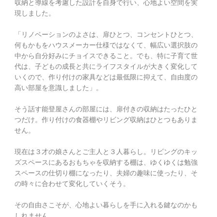
収納と導線を考慮した設計を自身で行い、心地よい空間を実
現しました。
「リノベーションのよさは、扉ひとつ、コンセントひとつ、
何もかもをハウスメーカー仕様ではなくて、幅広い選択肢の
中から自分好みにチョイスできること。でも、特に子育て世
代は、子どもの成長と共にライフスタイルが大きく変化して
いくので、作り付けの家具などは最低限に抑えて、自由度の
高い部屋を意識しました」。
そう話す能登屋さんの部屋には、扉付きの収納はたったひと
つだけ。作り付けの食器棚やリビング収納はひとつもありま
せん。
現在は３才の娘さんとご主人と３人暮らし。リビングのキッ
ズスペースにあるおもちゃを収納する棚は、ゆくゆくは勉強
スペースの仕切り棚になったり、夫婦の趣味に使ったり、そ
の時々に合わせて変化していくそう。
その自由さこそが、心地よい暮らしを手に入れる鍵なのかも
しれません。