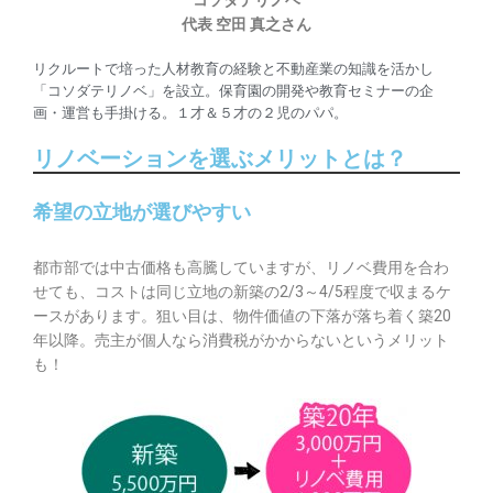
代表 空田 真之さん
リクルートで培った人材教育の経験と不動産業の知識を活かし
「コソダテリノベ」を設立。保育園の開発や教育セミナーの企
画・運営も手掛ける。１才＆５才の２児のパパ。
リノベーションを選ぶメリットとは？
希望の立地が選びやすい
都市部では中古価格も高騰していますが、リノベ費用を合わ
せても、コストは同じ立地の新築の2/3～4/5程度で収まるケ
ースがあります。狙い目は、物件価値の下落が落ち着く築20
年以降。売主が個人なら消費税がかからないというメリット
も！