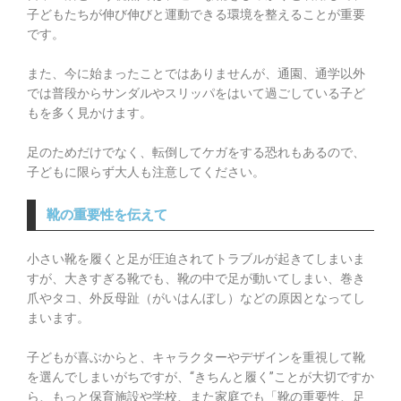
子どもたちが伸び伸びと運動できる環境を整えることが重要
です。
また、今に始まったことではありませんが、通園、通学以外
では普段からサンダルやスリッパをはいて過ごしている子ど
もを多く見かけます。
足のためだけでなく、転倒してケガをする恐れもあるので、
子どもに限らず大人も注意してください。
靴の重要性を伝えて​
小さい靴を履くと足が圧迫されてトラブルが起きてしまいま
すが、大きすぎる靴でも、靴の中で足が動いてしまい、巻き
爪やタコ、外反母趾（がいはんぼし）などの原因となってし
まいます。
子どもが喜ぶからと、キャラクターやデザインを重視して靴
を選んでしまいがちですが、“きちんと履く”ことが大切ですか
ら、もっと保育施設や学校、また家庭でも「靴の重要性、足