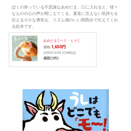
ぼくの持っている不思議なあめだま。口に入れると、様々
なものの心の声が聞こえてくる。素直に言えない気持ちを
伝える小さな勇気を、リズム感のいい関西弁で伝えてくれ
る絵本です。
あめだま [ ペク・ヒナ ]
1,650円
価格:
(2020/12/24 12:34時点)
感想(3件)