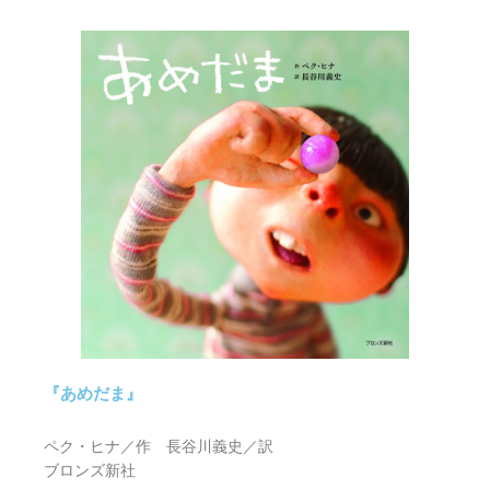
『あめだま』
ペク・ヒナ／作 長谷川義史／訳
ブロンズ新社