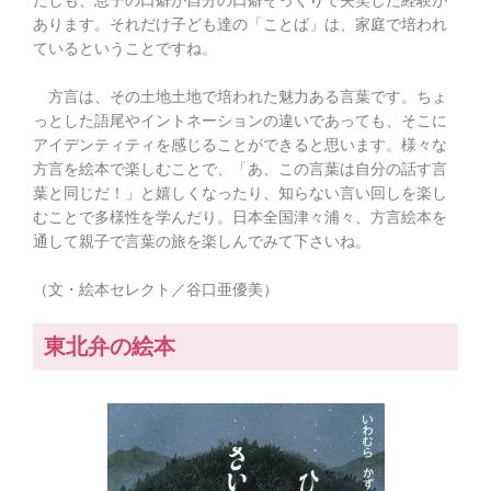
たしも、
息子の口癖が自分の口癖そっくりで失笑した経験が
あります。
それだけ子ども達の「ことば」は、
家庭で培われ
ているということですね。
方言は、その土地土地で培われた魅力ある言葉です。
ちょ
っとした語尾やイントネーションの違いであっても、
そこに
アイデンティティを感じることができると思います。
様々な
方言を絵本で楽しむことで、「あ、
この言葉は自分の話す言
葉と同じだ！」と嬉しくなったり、
知らない言い回しを楽し
むことで多様性を学んだり。
日本全国津々浦々、
方言絵本を
通して親子で言葉の旅を楽しんでみて下さいね。
（文・絵本セレクト／谷口亜優美）
東北弁の絵本