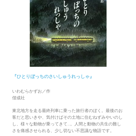
『ひとりぼっちのさいしゅうれっしゃ』
いわむらかずお／作
偕成社
東北地方を走る最終列車に乗った旅行者のぼく。最後のお
客だと思いきや、気付けばその土地に住むねずみやいのし
し、様々な動物が乗ってきて…。人間と動物の共生の難し
さを痛感させられる、少し切ない不思議な物語です。