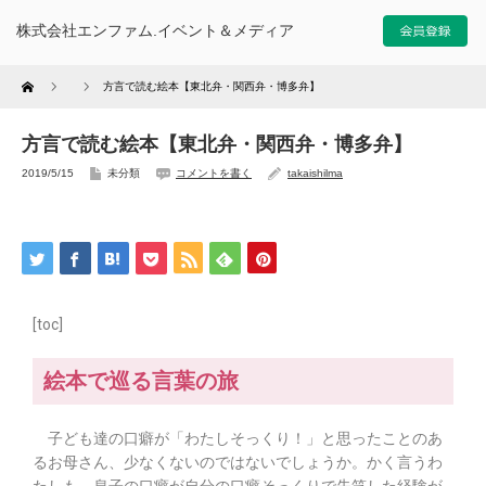
株式会社エンファム.イベント＆メディア
Home
方言で読む絵本【東北弁・関西弁・博多弁】
方言で読む絵本【東北弁・関西弁・博多弁】
2019/5/15
未分類
コメントを書く
takaishilma
[toc]
絵本で巡る言葉の旅
子ども達の口癖が「わたしそっくり！」
と思ったことのあ
るお母さん、少なくないのではないでしょうか。
かく言うわ