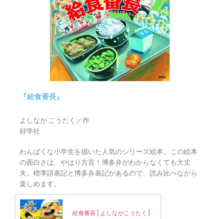
『給食番長』
よしなが こうたく／作
好学社
わんぱくな小学生を描いた人気のシリーズ絵本。この絵本
の面白さは、やはり方言！博多弁がわからなくても大丈
夫。標準語表記と博多弁表記があるので、読み比べながら
楽しめます。
給食番長 [ よしながこうたく ]