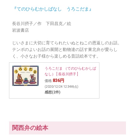
『てのひらむかしばなし うろこだま』
長谷川摂子／作 下田昌克／絵
岩波書店
じいさまに大切に育てられたいぬとねこの恩返しのお話。
テンポのよいお話の展開と動物達の話す東北弁が愛らし
く、小さなお子様から楽しめる昔話絵本です。
うろこだま （てのひらむかしば
なし） [ 長谷川摂子 ]
836円
価格:
(2020/12/24 12:34時点)
感想(2件)
関西弁の絵本