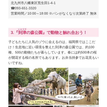
北九州市八幡東区荒生田1-4-1
☎︎093-651-3320
営業時間／10:00～18:00 ※パンがなくなり次第終了 無休
いとうづ
3.『
到津
の森公園』で動物と触れ合おう！
子どもたちに人気のゾウに会えるのは、福岡県ではここだ
け！生息地に近い環境を整えた到津の森公園では、約100
種、500の動物たちが暮らしています。春には約500本の桜
が開花する桜の名所でもあります。お弁当持参でお花見もい
いですね。