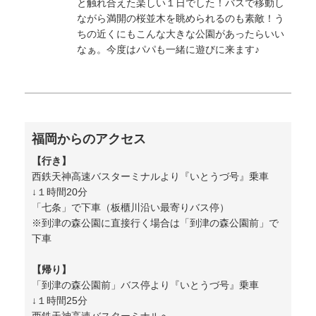
と触れ合えた楽しい１日でした！バスで移動し
ながら満開の桜並木を眺められるのも素敵！う
ちの近くにもこんな大きな公園があったらいい
なぁ。今度はパパも一緒に遊びに来ます♪
福岡からのアクセス
【行き】
西鉄天神高速バスターミナルより『いとうづ号』乗車
↓１時間20分
「七条」で下車（板櫃川沿い最寄りバス停）
※到津の森公園に直接行く場合は「到津の森公園前」で
下車
【帰り】
「到津の森公園前」バス停より『いとうづ号』乗車
↓１時間25分
西鉄天神高速バスターミナルへ