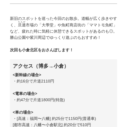
新旧のスポットを巡った今回のお散歩。道幅が広く歩きやす
たんが
く、
旦過
市場の「大學堂」や魚町商店街の「ママトモ魚町」
など、疲れた時に気軽に休憩できるスポットがあるのも◎。
勝山公園や紫川周辺でゆっくり遊ぶのもおすすめ！
次回も小倉北区をおさんぽします！
アクセス（博多→小倉）
<新幹線の場合>
・約16分で片道2110円
<電車の場合>
・約47分で片道1800円(特急)
<車の場合>
・[高速：福岡〜八幡] 約25分で1150円(普通車)
[都市高速：八幡〜小倉駅北] 約20分で510円