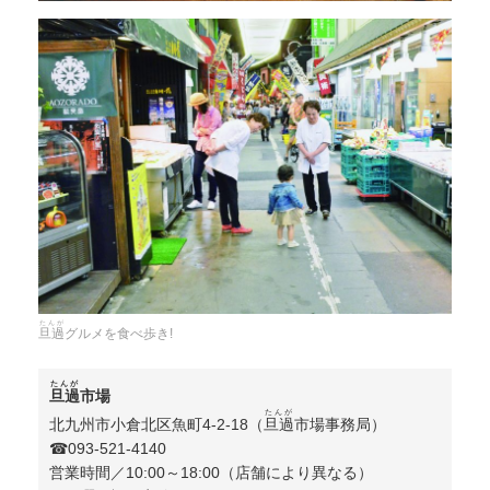
たんが
旦過
グルメを食べ歩き!
たんが
旦過
市場
たんが
北九州市小倉北区魚町4-2-18（
旦過
市場事務局）
☎︎093-521-4140
営業時間／10:00～18:00（店舗により異なる）