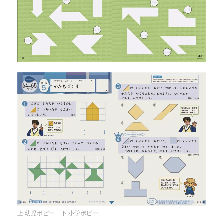
上:幼児ポピー 下:小学ポピー