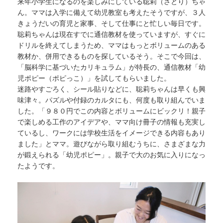
来年小学生になるのを楽しみにしている聡莉（さとり）ちゃ
ん。ママは入学に備えて幼児教室も考えたそうですが、３人
きょうだいの育児と家事、そして仕事にと忙しい毎日です。
聡莉ちゃんは現在すでに通信教材を使っていますが、すぐに
ドリルを終えてしまうため、ママはもっとボリュームのある
教材か、併用できるものを探しているそう。そこで今回は、
「脳科学に基づいたカリキュラム」が特長の、通信教材「幼
児ポピー（ポピっこ）」を試してもらいました。
迷路やすごろく、シール貼りなどに、聡莉ちゃんは早くも興
味津々。パズルや付録のカルタにも、何度も取り組んでいま
した。「９８０円でこの内容とボリュームにビックリ！親子
で楽しめる工作のアイデアや、ママ向け冊子の情報も充実し
ているし、ワークには学校生活をイメージできる内容もあり
ました」とママ。遊びながら取り組むうちに、さまざまな力
が鍛えられる「幼児ポピー」。親子で大のお気に入りになっ
たようです。