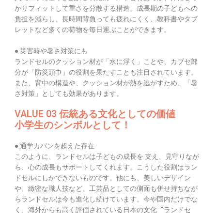
かりフィットして重さを分散する構造。成長期の子どもへの
負担を減らし、長時間背負っても疲れにくく、教科書やタブ
レットなど多くの荷物を毎日運ぶことができます。
● 災害時や暑さ対策にも
ランドセルのクッション材が「水に浮く」ことや、カブセ部
分が「防災頭巾」の役割を果たすことも注目されています。
また、背中の構造や、クッション材が熱を逃がすため、「暑
さ対策」としても効果があります。
VALUE 03 伝統ある文化としての価値
小学生のシンボルとして！
● 通学カバンを超えた存在
このように、ランドセルは子どもの成長を 支え、見守りなが
ら、心の成長もサポートしてくれます。こうした役割はラン
ドセルにしかできないものです。他にも、美しいデザイン
や、緻密な職人技など、工芸品としての側面も併せ持ちなが
らランドセルは今も進化し続けています。今や国内だけでな
く、海外からも高く評価されている日本の文化〝ランドセ