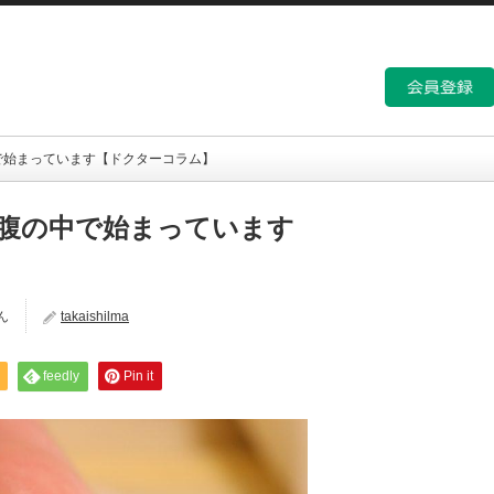
で始まっています【ドクターコラム】
腹の中で始まっています
ん
takaishilma
feedly
Pin it