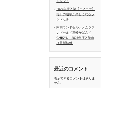
トレンド
2027年度入学【ニノニナ】
毎日の通学が楽しくなるラ
ンドセル
阿川ランドセル／ノムララ
ンドセル／三輪かばん／
CHIKYU 2027年度入学向
け最新情報
最近のコメント
表示できるコメントはありま
せん。