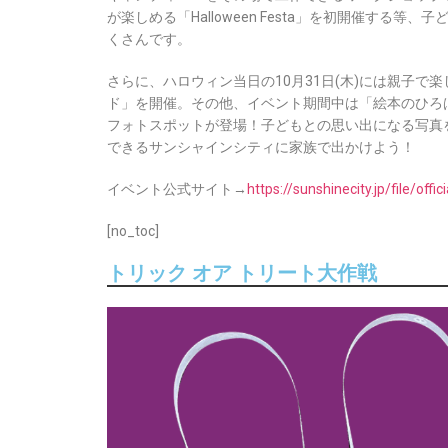
が楽しめる「Halloween Festa」を初開催する
くさんです。
さらに、ハロウィン当日の10月31日(木)には親子で
ド」を開催。その他、イベント期間中は「絵本のひろ
フォトスポットが登場！子どもとの思い出になる写真
できるサンシャインシティに家族で出かけよう！
イベント公式サイト→
https://sunshinecity.jp/file/offi
[no_toc]
トリック オア トリート大作戦