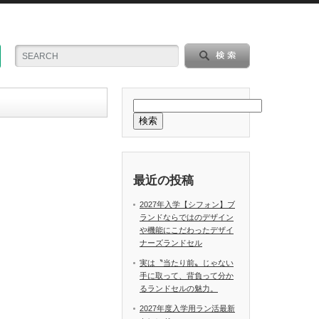
検索
最近の投稿
2027年入学【シフォン】ブ
ランドならではのデザイン
や機能にこだわったデザイ
ナーズランドセル
実は〝当たり前〟じゃない
手に取って、背負って分か
るランドセルの魅力。
2027年度入学用ラン活最新