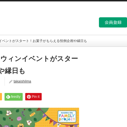
ンイベントがスタート！お菓子がもらえる恒例企画や縁日も
ロウィンイベントがスター
や縁日も
ん
takaishilma
feedly
Pin it