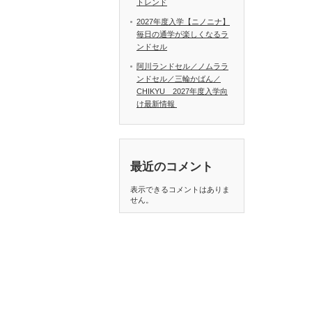
トレンド
2027年度入学【ニノニナ】
毎日の通学が楽しくなるラ
ンドセル
阿川ランドセル／ノムララ
ンドセル／三輪かばん／
CHIKYU 2027年度入学向
け最新情報
最近のコメント
表示できるコメントはありま
せん。