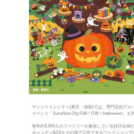
サンシャインシティ(東京・池袋)では、専門店街アル
イベント「Sunshine City FUN！FUN！Halloween
毎年約5,000人のファミリーが参加している好評企画
キャンディBOXをその場で工作できるワークショッ