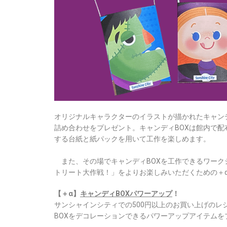
オリジナルキャラクターのイラストが描かれたキャン
詰め合わせをプレゼント。キャンディBOXは館内で
する台紙と紙パックを用いて工作を楽しめます。
また、その場でキャンディBOXを工作できるワーク
トリート大作戦！」をよりお楽しみいただくための＋
【＋α】
キャンディBOXパワーアップ
！
サンシャインシティでの500円以上のお買い上げのレ
BOXをデコレーションできるパワーアップアイテムを