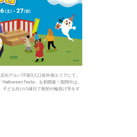
店街アルパ1F南3入口前外側エリアにて、
loween Festa」を初開催！期間中は、
、子ども向けの縁日で射的や輪投げ等をす