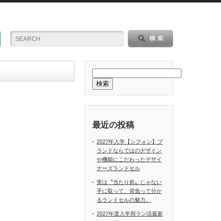
検索
最近の投稿
2027年入学【シフォン】ブ
ランドならではのデザイン
や機能にこだわったデザイ
ナーズランドセル
実は〝当たり前〟じゃない
手に取って、背負って分か
るランドセルの魅力。
2027年度入学用ラン活最新