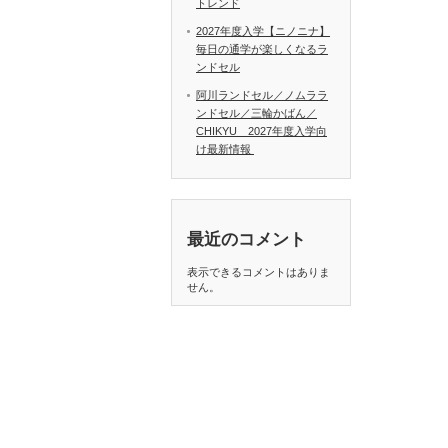
トレンド
2027年度入学【ニノニナ】
毎日の通学が楽しくなるラ
ンドセル
阿川ランドセル／ノムララ
ンドセル／三輪かばん／
CHIKYU 2027年度入学向
け最新情報
最近のコメント
表示できるコメントはありま
せん。