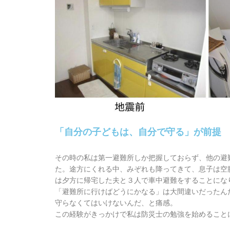
「自分の子どもは、自分で守る」が前提
その時の私は第一避難所しか把握しておらず、他の避
た。途方にくれる中、みぞれも降ってきて、息子は空
は夕方に帰宅した夫と３人で車中避難をすることにな
「避難所に行けばどうにかなる」は大間違いだったん
守らなくてはいけないんだ、と痛感。
この経験がきっかけで私は防災士の勉強を始めること