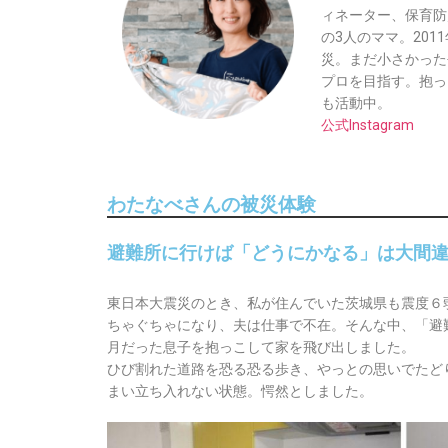
ィネーター、保育防
の3人のママ。20
災。まだ小さかった
プロを目指す。抱っ
も活動中。
公式Instagram
わたなべさんの被災体験
避難所に行けば「どうにかなる」は大間
東日本大震災のとき、私が住んでいた茨城県も震度６
ちゃぐちゃになり、夫は仕事で不在。そんな中、「避
月だった息子を抱っこして家を飛び出しました。
ひび割れた道路を恐る恐る歩き、やっとの思いでたど
まい立ち入れない状態。愕然としました。