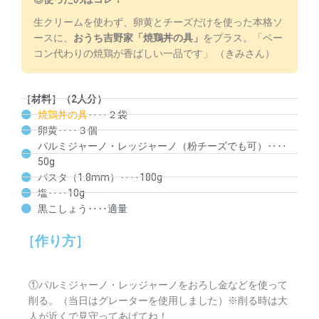
生クリームを使わず、卵黄とチーズだけを使った本格ソ
ースに、
おうち吉野家「焼鶏丼の具」
をプラス。「ベー
コン代わりの焼鶏が香ばしい一品です」 （きみさん）
［材料］（2人分）
焼鶏丼の具
‥‥２袋
卵黄‥‥３個
パルミジャーノ・レッジャーノ（粉チーズでも可）‥‥
50g
パスタ（1.8mm）‥‥180g
塩‥‥10g
黒こしょう‥‥適量
［作り方］
①パルミジャーノ・レッジャーノをおろし金などを使って
削る。（当日はグレーターを使用しました）※削る時は大
人が近くで見守ってあげてね！