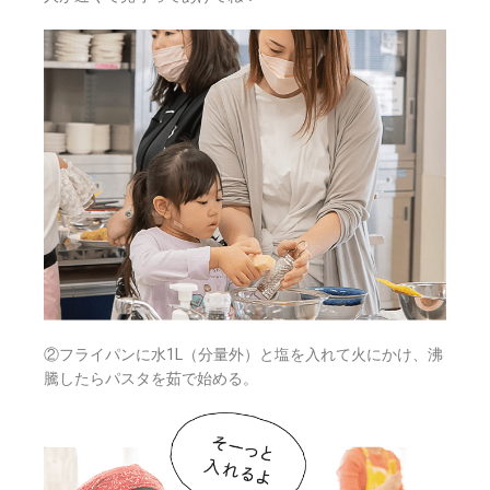
②フライパンに水1L（分量外）と塩を入れて火にかけ、沸
騰したらパスタを茹で始める。