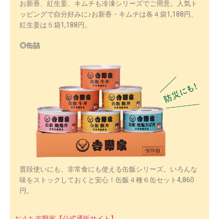
お新香、紅生姜、キムチも冷凍シリーズでご用意。人気ト
ッピングで自分好みに♪お新香・キムチは各４袋1,188円、
紅生姜は５袋1,188円。
◎缶詰
普段使いにも、非常食にも使える缶飯シリーズ。いろんな
味をストックしておくと安心！缶飯４種６缶セット4,860
円。
おうち吉野家【公式通販サイト】