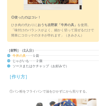
◎使ったのはコレ！
ひき肉の代わりに
おうち吉野家「牛丼の具」
を使用。
「味付けのバランスがよく、細かく切って混ぜるだけで
簡単にコロッケのタネが作れます」（きみさん）
［材料］（2人分）
牛丼の具
‥‥１袋
じゃがいも‥‥２個
ソースまたはケチャップ（お好みで）
［作り方］
①パン粉をフライパンで油をひかずにから煎りする。