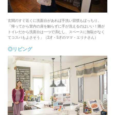
玄関のすぐ近くに洗面台があれば手洗い習慣もばっちり。
「帰ってから室内の扉を触らずに手が洗えるのはいい！隣が
トイレだから洗面台は一つで済むし、スペースに無駄がなく
てコスパもよさそう」（2才・5才のママ・エリナさん）
◎リビング