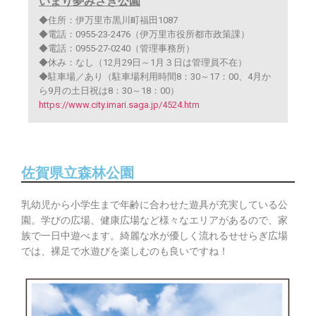
いまり夢みさき公園
◆住所：伊万里市黒川町福田1087
◆電話：0955-23-2476（伊万里市役所都市政策課）
◆電話：0955-27-0240（管理事務所）
◆休み：なし（12月29日～1月３日は管理員不在）
◆駐車場／あり（駐車場利用時間8：30～17：00、4月か
ら9月の土日祝は8：30～18：00）
https://www.city.imari.saga.jp/4524.htm
佐賀県立森林公園
乳幼児から小学生まで年齢に合わせた遊具が充実している公
園。学びの広場、健康広場など様々なエリアがあるので、家
族で一日中遊べます。綺麗な水が優しく流れるせせらぎ広場
では、裸足で水遊びを楽しむのも良いですね！