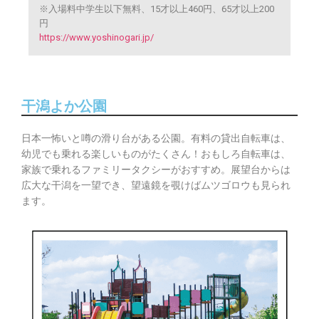
※入場料中学生以下無料、15才以上460円、65才以上200
円
https://www.yoshinogari.jp/
干潟よか公園
日本一怖いと噂の滑り台がある公園。有料の貸出自転車は、
幼児でも乗れる楽しいものがたくさん！おもしろ自転車は、
家族で乗れるファミリータクシーがおすすめ。展望台からは
広大な干潟を一望でき、望遠鏡を覗けばムツゴロウも見られ
ます。