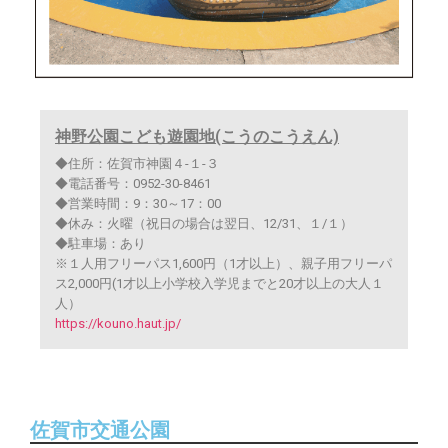
神野公園こども遊園地(こうのこうえん)
◆住所：佐賀市神園４-１-３
◆電話番号：0952-30-8461
◆営業時間：9：30～17：00
◆休み：火曜（祝日の場合は翌日、12/31、１/１）
◆駐車場：あり
※１人用フリーパス1,600円（1才以上）、親子用フリーパ
ス2,000円(1才以上小学校入学児までと20才以上の大人１
人）
https://kouno.haut.jp/
佐賀市交通公園