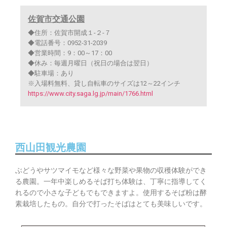
佐賀市交通公園
◆住所：佐賀市開成１-２-７
◆電話番号：0952-31-2039
◆営業時間：9：00～17：00
◆休み：毎週月曜日（祝日の場合は翌日）
◆駐車場：あり
※入場料無料、貸し自転車のサイズは12～22インチ
https://www.city.saga.lg.jp/main/1766.html
西山田観光農園
ぶどうやサツマイモなど様々な野菜や果物の収穫体験ができ
る農園。一年中楽しめるそば打ち体験は、丁寧に指導してく
れるので小さな子どもでもできますよ。使用するそば粉は酵
素栽培したもの。自分で打ったそばはとても美味しいです。