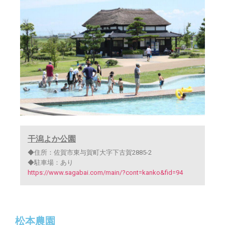
干潟よか公園
◆住所：佐賀市東与賀町大字下古賀2885-2
◆駐車場：あり
https://www.sagabai.com/main/?cont=kanko&fid=94
松本農園