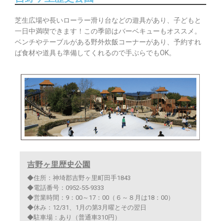
芝生広場や長いローラー滑り台などの遊具があり、子どもと
一日中満喫できます！この季節はバーベキューもオススメ。
ベンチやテーブルがある野外炊飯コーナーがあり、予約すれ
ば食材や道具も準備してくれるので手ぶらでもOK。
吉野ヶ里歴史公園
◆住所：神埼郡吉野ヶ里町田手1843
◆電話番号：0952-55-9333
◆営業時間：9：00～17：00（６～８月は18：00）
◆休み：12/31、1月の第3月曜とその翌日
◆駐車場：あり（普通車310円）