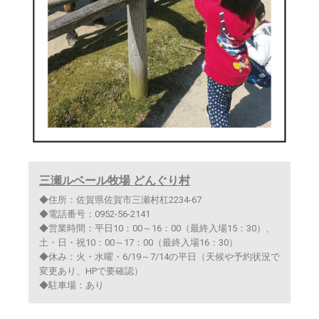
三瀬ルベール牧場 どんぐり村
◆住所：佐賀県佐賀市三瀬村杠2234-67
◆電話番号：0952-56-2141
◆営業時間：平日10：00～16：00（最終入場15：30）、
土・日・祝10：00～17：00（最終入場16：30）
◆休み：火・水曜・6/19～7/14の平日（天候や予約状況で
変更あり、HPで要確認）
◆駐車場：あり