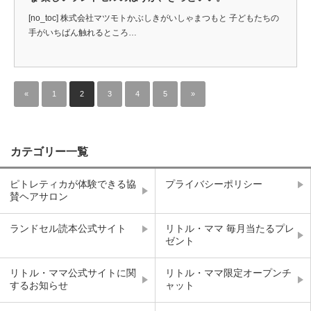
[no_toc] 株式会社マツモトかぶしきがいしゃまつもと 子どもたちの
手がいちばん触れるところ…
«
1
2
3
4
5
»
カテゴリー一覧
ピトレティカが体験できる協
プライバシーポリシー
賛ヘアサロン
ランドセル読本公式サイト
リトル・ママ 毎月当たるプレ
ゼント
リトル・ママ公式サイトに関
リトル・ママ限定オープンチ
するお知らせ
ャット