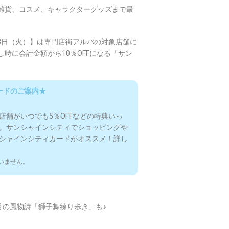
雑貨、コスメ、キャラクターグッズまで最
 3日（火）】は専門店街アルパの対象店舗に
時に会計金額から10％OFFになる「サン
ードのご案内★
舗がいつでも5％OFFなどの特典いっ
。サンシャインシティでショッピングや
シャインシティカードがオススメ！詳し
ていません。
月の風物詩「獅子舞練り歩き」も♪