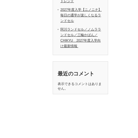
トレンド
2027年度入学【ニノニナ】
毎日の通学が楽しくなるラ
ンドセル
阿川ランドセル／ノムララ
ンドセル／三輪かばん／
CHIKYU 2027年度入学向
け最新情報
最近のコメント
表示できるコメントはありま
せん。