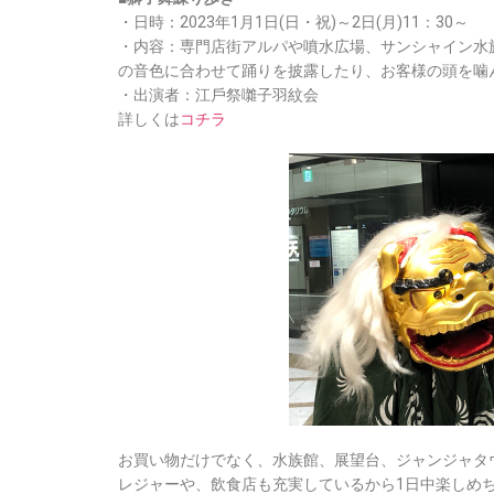
・日時：2023年1月1日(日・祝)～2日(月)11：30～
・内容：専門店街アルパや噴水広場、サンシャイン水
の音色に合わせて踊りを披露したり、お客様の頭を噛
・出演者：江戶祭囃子羽紋会
詳しくは
コチラ
お買い物だけでなく、水族館、展望台、ジャンジャタ
レジャーや、飲食店も充実しているから1日中楽しめ