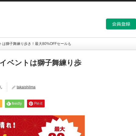
トは獅子舞練り歩き！最大80%OFFセールも
春イベントは獅子舞練り歩
ん
takaishilma
feedly
Pin it