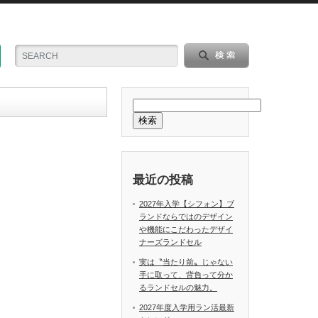
検索
最近の投稿
2027年入学【シフォン】ブ
ランドならではのデザイン
や機能にこだわったデザイ
ナーズランドセル
実は〝当たり前〟じゃない
手に取って、背負って分か
るランドセルの魅力。
2027年度入学用ラン活最新