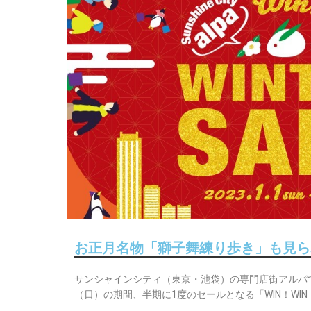
お正月名物「獅子舞練り歩き」も見ら
サンシャインシティ（東京・池袋）の専門店街アルパでは
（日）の期間、半期に1度のセールとなる「WIN！WIN！W