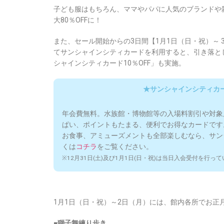
子ども服はもちろん、ママやパパに人気のブランドや
大80％OFFに！
また、セール開始からの3日間【1月1日（日・祝）～
てサンシャインシティカードを利用すると、引き落とし
シャインシティカード10％OFF」も実施。
★サンシャインシティカ
年会費無料。水族館・博物館等の入場料割引や対象店
ぱい、ポイントもたまる、便利でお得なカードです
お食事、アミューズメントも全部楽しむなら、サン
くは
コチラ
をご覧ください。
※12月31日(土)及び1月1日(日・祝)は当日入会受付を行っ
1月1日（日・祝）～2日（月）には、館内各所でお正
■獅子舞練り歩き