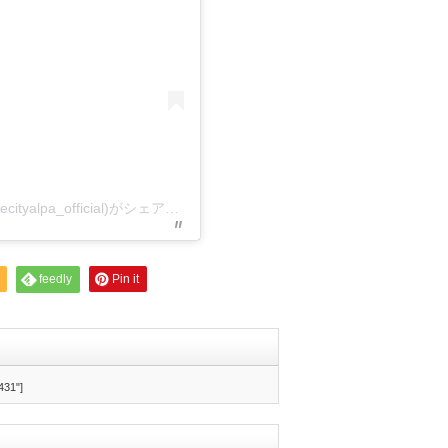
池袋サンシャインシティ アルパ【公式】(@sunshinecityalpa_official)がシェアした投稿
feedly
Pin it
431"]