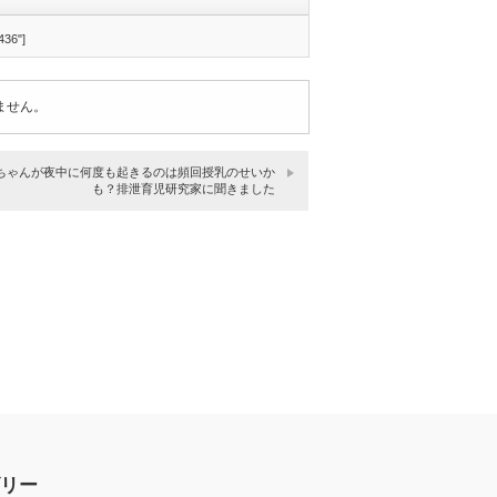
436"]
ません。
ちゃんが夜中に何度も起きるのは頻回授乳のせいか
も？排泄育児研究家に聞きました
リー