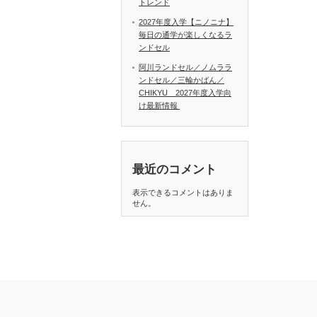
トレンド
2027年度入学【ニノニナ】
毎日の通学が楽しくなるラ
ンドセル
阿川ランドセル／ノムララ
ンドセル／三輪かばん／
CHIKYU 2027年度入学向
け最新情報
最近のコメント
表示できるコメントはありま
せん。