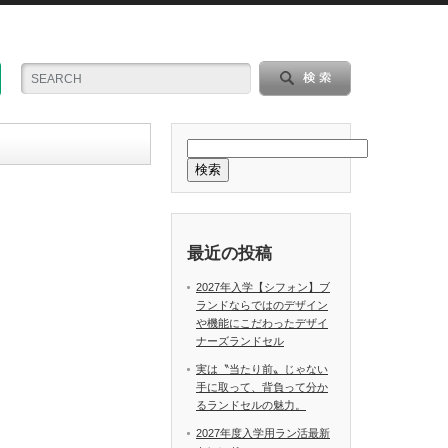
検索
最近の投稿
2027年入学【シフォン】ブ
ランドならではのデザイン
や機能にこだわったデザイ
ナーズランドセル
実は〝当たり前〟じゃない
手に取って、背負って分か
るランドセルの魅力。
2027年度入学用ラン活最新