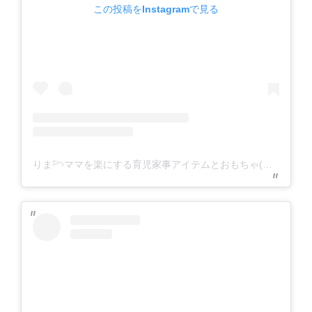
この投稿をInstagramで見る
りま𓆸ママを楽にする育児家事アイテムとおもちゃ(@rima___home)がシェアした投稿