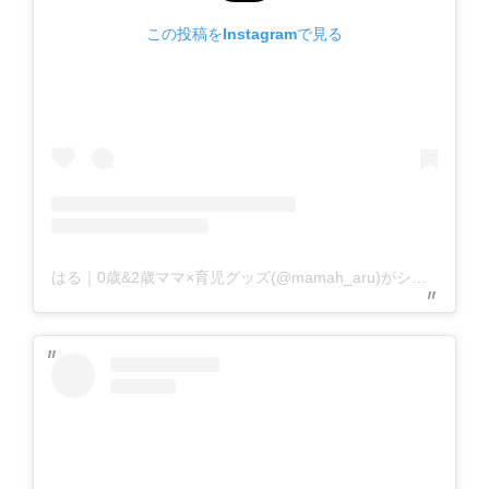
この投稿をInstagramで見る
はる｜0歳&2歳ママ×育児グッズ(@mamah_aru)がシェアした投稿