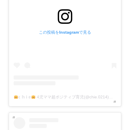
この投稿をInstagramで見る
𝕔 𝕙 𝕚 𝕖
4児ママ超ポジティブ育児(@chie.0214)がシェアした投稿