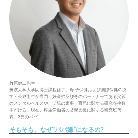
竹原健二先生
筑波大学大学院博士課程修了。母 子保健および国際保健の疫
学・公衆衛生が専門。妊産婦及びそのパートナーである父親
のメンタルヘルスや、父親の家事・育児に関する研究を複数
手がける。現在、厚生労働省の父親支援に関する研究班代
表。3児のパパ。
そもそも、なぜ“パパ嫌”になるの?