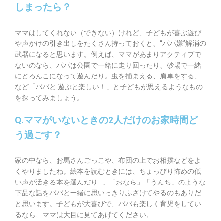
しまったら？
ママはしてくれない（できない）けれど、子どもが喜ぶ遊び
や声かけの引き出しをたくさん持っておくと、“パパ嫌”解消の
武器になると思います。例えば、ママがあまりアクティブで
ないのなら、パパは公園で一緒に走り回ったり、砂場で一緒
にどろんこになって遊んだり。虫を捕まえる、肩車をする、
など「パパと 遊ぶと楽しい！」と子どもが思えるようなもの
を探ってみましょう。
Q.ママがいないときの2人だけのお家時間ど
う過ごす？
家の中なら、お馬さんごっこや、布団の上でお相撲などをよ
くやりましたね。絵本を読むときには、ちょっぴり怖めの低
い声が活きる本を選んだり…。「おなら」「うんち」のような
下品な話をパパと一緒に思いっきりふざけてやるのもありだ
と思います。子どもが大喜びで、パパも楽しく育児をしてい
るなら、ママは大目に見てあげてください。