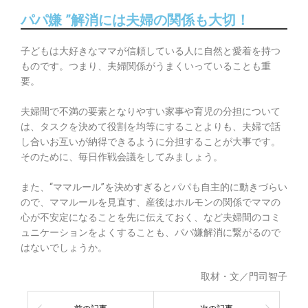
パパ嫌 ”解消には夫婦の関係も大切！
子どもは大好きなママが信頼している人に自然と愛着を持つ
ものです。つまり、夫婦関係がうまくいっていることも重
要。
夫婦間で不満の要素となりやすい家事や育児の分担について
は、タスクを決めて役割を均等にすることよりも、夫婦で話
し合いお互いが納得できるように分担することが大事です。
そのために、毎日作戦会議をしてみましょう。
また、“ママルール”を決めすぎるとパパも自主的に動きづらい
ので、ママルールを見直す、産後はホルモンの関係でママの
心が不安定になることを先に伝えておく、など夫婦間のコミ
ュニケーションをよくすることも、パパ嫌解消に繋がるので
はないでしょうか。
取材・文／門司智子