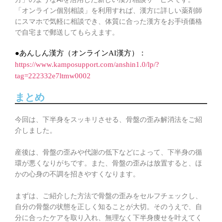
「オンライン個別相談」を利用すれば、漢方に詳しい薬剤師
にスマホで気軽に相談でき、体質に合った漢方をお手頃価格
で自宅まで郵送してもらえます。
●あんしん漢方（オンラインAI漢方）：
https://www.kamposupport.com/anshin1.0/lp/?
tag=222332e7ltmw0002
まとめ
今回は、下半身をスッキリさせる、骨盤の歪み解消法をご紹
介しました。
産後は、骨盤の歪みや代謝の低下などによって、下半身の循
環が悪くなりがちです。また、骨盤の歪みは放置すると、ほ
かの心身の不調を招きやすくなります。
まずは、ご紹介した方法で骨盤の歪みをセルフチェックし、
自分の骨盤の状態を正しく知ることが大切。そのうえで、自
分に合ったケアを取り入れ、無理なく下半身痩せを叶えてく