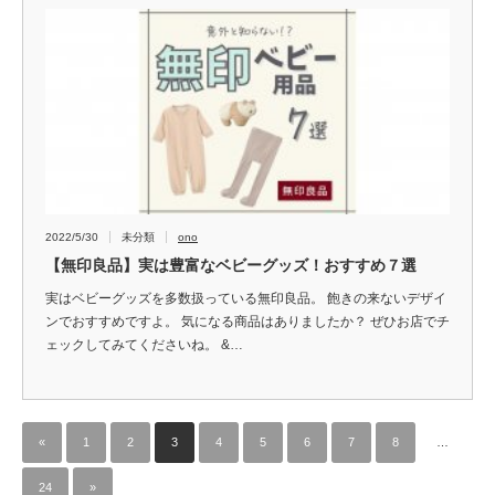
2022/5/30
未分類
ono
【無印良品】実は豊富なベビーグッズ！おすすめ７選
実はベビーグッズを多数扱っている無印良品。 飽きの来ないデザイ
ンでおすすめですよ。 気になる商品はありましたか？ ぜひお店でチ
ェックしてみてくださいね。 &…
«
1
2
3
4
5
6
7
8
…
24
»