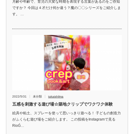
月齢や年齢で、育児の大変な時期を表現する言葉があるのをご存知
ですか？ 今回は４才だけ何か違う？魔の〇〇シリーズをご紹介しま
す。 …
2022/5/31
未分類
takaishilma
五感を刺激する遊び場☆築地クリップでワクワク体験
絵具や粘土、スプレーを使って思いっきり遊べる！ 子どもの創造力
がふくらむ遊び場をご紹介します。 この投稿をInstagramで見る
RioǴ…