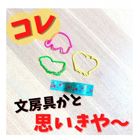
る
必
須
ア
イ
テ
ム
は