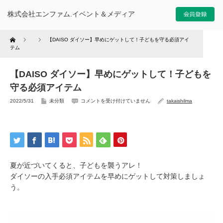
株式会社エンファム.イベント＆メディア
Home
【DAISO ダイソー】早めにゲットして！子どもを守る必須アイ
テム
【DAISO ダイソー】早めにゲットして！子どもを
守る必須アイテム
【
2022/5/31
未分類
コメントを受け付けていません
takaishilma
D
A
I
S
O
ダ
イ
ソ
ー
】
早
め
夏が近づいてくると、子どもを襲うアレ！
に
ゲ
ダイソーの入手必須アイテムを早めにゲットして対策しましょ
ッ
ト
し
う。
て
！
子
ど
も
を
守