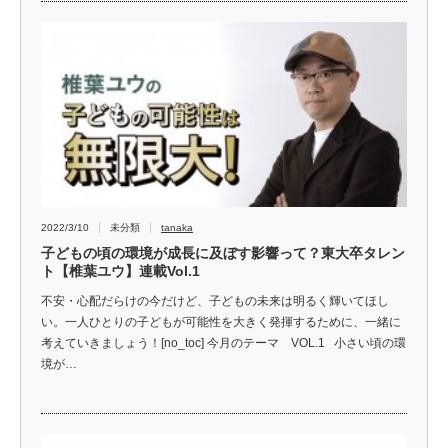
2022/3/10
未分類
tanaka
子どもの頃の環境が成長に及ぼす影響って？東大卒タレン
ト【椎葉ユウ】連載Vol.1
不安・心配だらけの今だけど、子どもの未来は明るく輝いてほし
い。一人ひとりの子どもが可能性を大きく発揮するために、一緒に
考えていきましょう！[no_toc] 今月のテーマ VOL.1 小さい頃の環
境が…