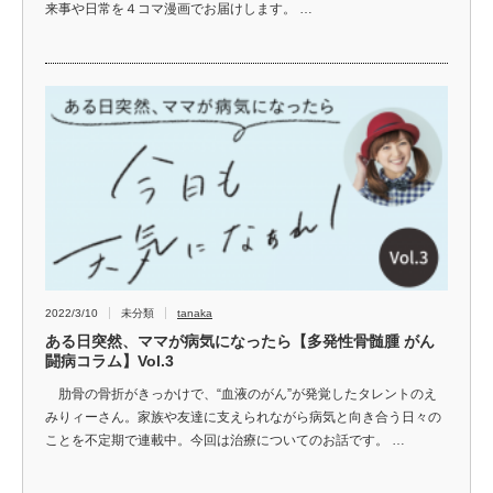
来事や日常を４コマ漫画でお届けします。 …
2022/3/10
未分類
tanaka
ある日突然、ママが病気になったら【多発性骨髄腫 がん
闘病コラム】Vol.3
肋骨の骨折がきっかけで、“血液のがん”が発覚したタレントのえ
みりィーさん。家族や友達に支えられながら病気と向き合う日々の
ことを不定期で連載中。今回は治療についてのお話です。 …