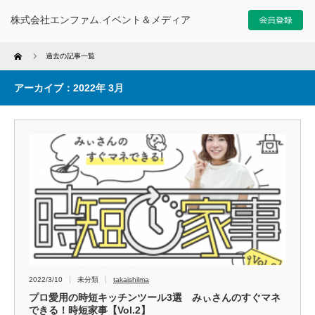
株式会社エンファム.イベント＆メディア
Home
過去の記事一覧
アーカイブ：2022年 3月
2022/3/10
未分類
takaishilma
プロ愛用の時短キッチンツール3選 みぃさんのすぐマネ
できる！時短家事【Vol.2】