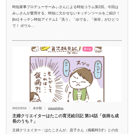
時短家事プロデューサーみぃさんによる時短コラム第2回。今回は
みぃさんが愛用する、時短に欠かせないキッチンツールをご紹介！
[toc] キッチン時短アイテム1「洗う」「ゆでる」「保存」がひとつ
で！ ボウル…
2022/3/10
未分類
takaishilma
主婦クリエイターはたこの育児絵日記 第14話「仮病も成
長のうち？」
主婦クリエイター・はたこさんが、息子さん（掲載時3才）との出