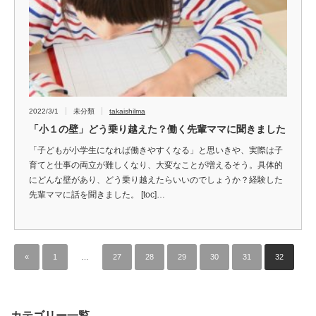
2022/3/1
未分類
takaishilma
「小１の壁」どう乗り越えた？働く先輩ママに聞きました
「子どもが小学生になれば働きやすくなる」と思いきや、実際は子
育てと仕事の両立が難しくなり、大変なことが増えるそう。具体的
にどんな壁があり、どう乗り越えたらいいのでしょうか？経験した
先輩ママに話を聞きました。 [toc]…
«
1
…
27
28
29
30
31
32
カテゴリー一覧