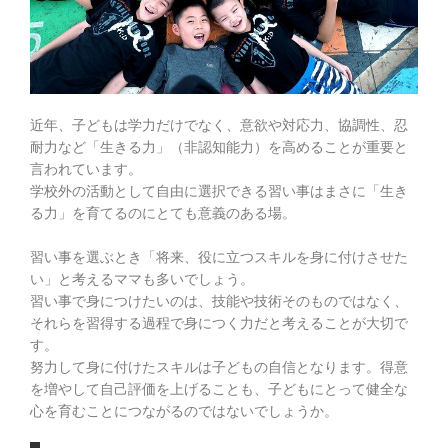
近年、子どもは学力だけでなく、意欲や対応力、協調性、忍
耐力など「生きる力」（非認知能力）を高めることが重要と
言われています。
学校外の活動として自由に選択できる習い事はまさに「生き
る力」を育てるのにとても意義のある場。
習い事を選ぶとき「将来、役に立つスキルを身に付けさせた
い」と考えるママも多いでしょう。
習い事で身につけたいのは、技能や技術そのものではなく、
それらを習得する過程で身につく力だと考えることが大切で
す。
努力して身に付けたスキルは子どもの自信となります。得意
を増やして自己評価を上げることも、子どもにとって健全な
心を育むことにつながるのではないでしょうか。