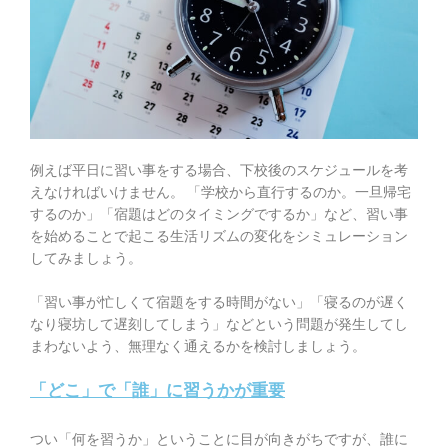
例えば平日に習い事をする場合、下校後のスケジュールを考
えなければいけません。 「学校から直行するのか。一旦帰宅
するのか」「宿題はどのタイミングでするか」など、
習い事
を始めることで起こる生活リズムの変化をシミュレーション
してみましょう。
「習い事が忙しくて宿題をする時間がない」「寝るのが遅く
なり寝坊して遅刻してしまう」などという問題が発生してし
まわないよう、無理なく通えるかを検討しましょう。
「どこ」で「誰」に習うかが重要
つい「何を習うか」ということに目が向きがちですが、誰に