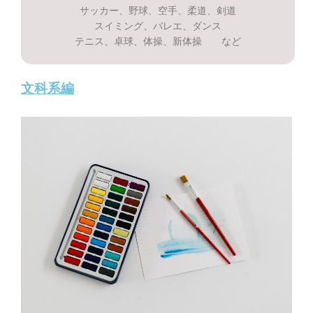
サッカー、野球、空手、柔道、剣道
スイミング、バレエ、ダンス
テニス、卓球、体操、新体操 など
文科系編