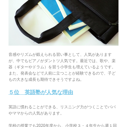
音感やリズムが鍛えられる習い事
として、人気があります
が、中でもピアノがダントツ人気です。最近では、歌や、楽
器（ギターやドラム）を習う小学生も増えているようです。
また、発表会などで人前に立つことが経験できるので、子ど
もの大きな成長も期待できそうですよね。
５位 英語塾が人気な理由
英語に慣れることができる、リスニング力がつくことでパパ
やママからの人気があります。
学校の授業でも2020年度から、小学校３・４年生から週１回