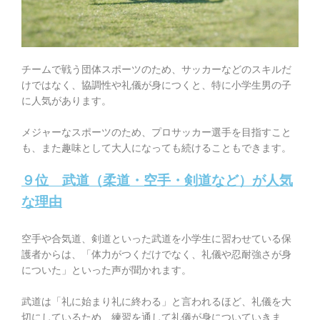
チームで戦う団体スポーツのため、サッカーなどの
スキルだ
けではなく、協調性や礼儀が身につく
と、特に小学生男の子
に人気があります。
メジャーなスポーツのため、プロサッカー選手を目指すこと
も、また趣味として大人になっても続けることもできます。
９位 武道（柔道・空手・剣道など）が人気
な理由
空手や合気道、剣道といった武道を小学生に習わせている保
護者からは、
「体力がつくだけでなく、礼儀や忍耐強さが身
についた」といった声が聞かれます。
武道は「礼に始まり礼に終わる」と言われるほど、礼儀を大
切にしているため、練習を通して礼儀が身についていきま