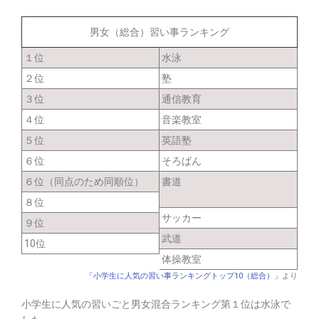
男女（総合）習い事ランキング
１位
水泳
２位
塾
３位
通信教育
４位
音楽教室
５位
英語塾
６位
そろばん
６位（同点のため同順位）
書道
８位
サッカー
９位
武道
10位
体操教室
「小学生に人気の習い事ランキングトップ10（総合）」
より
小学生に人気の習いごと
男女混合ランキング第１位は水泳
で