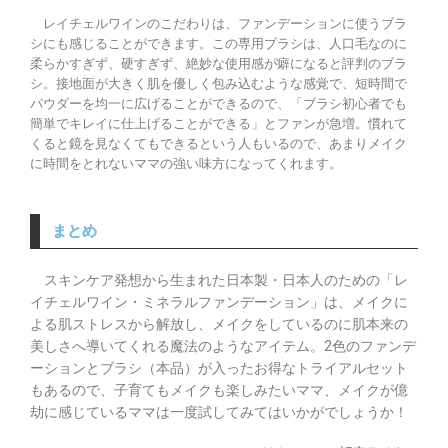
レイチェルワインのこだわりは、ファンデーションに使うブラ
シにも感じることができます。この専用ブラシは、人口毛なのに
柔らかすぎず、硬すぎず、絶妙な使用感が癖になると評判のブラ
シ。接地面が大きく肌を優しく包み込むような感覚で、短時間で
パウダーを均一に広げることができるので、「ブラシ初心者でも
簡単でキレイに仕上げることができる」とファンが急増。慣れて
くると鏡を見なくてもできるという人もいるので、あまりメイク
に時間をとれないママの強い味方になってくれます。
まとめ
スキンケア発想から生まれた日本製・日本人のための「レ
イチェルワイン・ミネラルファンデーション」は、メイクに
よる肌ストレスから解放し、メイクをしているのに肌本来の
美しさへ導いてくれる魔法のようなアイテム。2色のファンデ
ーションとブラシ（本品）が入ったお得なトライアルセット
もあるので、子育てもメイクも楽しみたいママ、メイクが億
劫に感じているママは一度試してみてはいかがでしょうか！