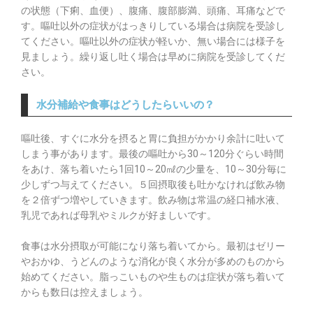
の状態（下痢、血便）、腹痛、腹部膨満、頭痛、耳痛などで
す。嘔吐以外の症状がはっきりしている場合は病院を受診し
てください。嘔吐以外の症状が軽いか、無い場合には様子を
見ましょう。繰り返し吐く場合は早めに病院を受診してくだ
さい。
水分補給や食事はどうしたらいいの？
嘔吐後、すぐに水分を摂ると胃に負担がかかり余計に吐いて
しまう事があります。最後の嘔吐から30～120分ぐらい時間
をあけ、落ち着いたら1回10～20㎖の少量を、10～30分毎に
少しずつ与えてください。５回摂取後も吐かなければ飲み物
を２倍ずつ増やしていきます。飲み物は常温の経口補水液、
乳児であれば母乳やミルクが好ましいです。
食事は水分摂取が可能になり落ち着いてから。最初はゼリー
やおかゆ、うどんのような消化が良く水分が多めのものから
始めてください。脂っこいものや生ものは症状が落ち着いて
からも数日は控えましょう。