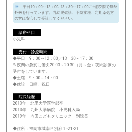
平日10：00～12：00､13：30～17：00に当院2階で無熱
外来を行っています。乳幼児健診、予防接種、定期薬処方
の方は安心して受診してください。
診療科目
小児科
受付・診療時間
◆平日 9：00～12：00／13：30～17：30
※夜間の急変に備え20:00～20:30（月～金）夜間診療の
受付をしています。
◆土曜 9：00～14：00
◆休診 日曜、祝日
院長経歴
2010年 北里大学医学部卒
2013年 九州大学病院 小児科入局
2019年 内田こどもクリニック 副院長
◆住所：福岡市城南区別府１-21-21