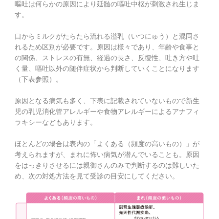
嘔吐は何らかの原因により延髄の嘔吐中枢が刺激され生じま
す。
口からミルクがたらたら流れる溢乳（いつにゅう）と混同さ
れるため区別が必要です。原因は様々であり、年齢や食事と
の関係、ストレスの有無、経過の長さ、反復性、吐き方や吐
く量、嘔吐以外の随伴症状から判断していくことになります
（下表参照）。
原因となる病気も多く、下表に記載されていないもので新生
児の乳児消化管アレルギーや食物アレルギーによるアナフィ
ラキシーなどもあります。
ほとんどの場合は表内の「よくある（頻度の高いもの）」が
考えられますが、まれに怖い病気が潜んでいることも。原因
をはっきりさせるには親御さんのみで判断するのは難しいた
め、次の対処方法を見て受診の目安にしてください。