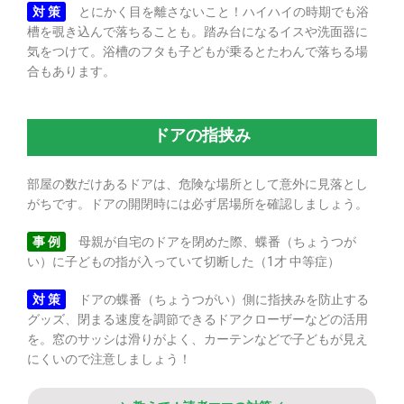
対 策
とにかく目を離さないこと！ハイハイの時期でも浴
槽を覗き込んで落ちることも。踏み台になるイスや洗面器に
気をつけて。浴槽のフタも子どもが乗るとたわんで落ちる場
合もあります。
ドアの指挟み
部屋の数だけあるドアは、危険な場所として意外に見落とし
がちです。ドアの開閉時には必ず居場所を確認しましょう。
事 例
母親が自宅のドアを閉めた際、蝶番（ちょうつが
い）に子どもの指が入っていて切断した（1才 中等症）
対 策
ドアの蝶番（ちょうつがい）側に指挟みを防止する
グッズ、閉まる速度を調節できるドアクローザーなどの活用
を。窓のサッシは滑りがよく、カーテンなどで子どもが見え
にくいので注意しましょう！