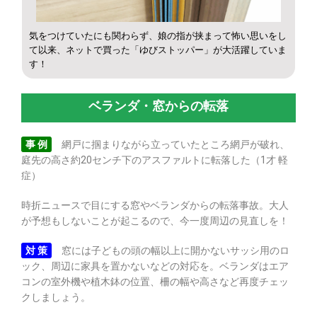
気をつけていたにも関わらず、娘の指が挟まって怖い思いをし
て以来、ネットで買った「ゆびストッパー」が大活躍していま
す！
ベランダ・窓からの転落
事 例
網戸に掴まりながら立っていたところ網戸が破れ、
庭先の高さ約20センチ下のアスファルトに転落した（1才 軽
症）
時折ニュースで目にする窓やベランダからの転落事故。大人
が予想もしないことが起こるので、今一度周辺の見直しを！
対 策
窓には子どもの頭の幅以上に開かないサッシ用のロ
ック、周辺に家具を置かないなどの対応を。ベランダはエア
コンの室外機や植木鉢の位置、柵の幅や高さなど再度チェッ
クしましょう。