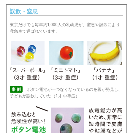
誤飲・窒息
東京だけでも毎年約1,000人の乳幼児が、窒息や誤飲により
救急車で運ばれています。
事 例
ボタン電池が一つなくなっているのを親が発見し、
子どもが誤飲していた（1才 中等症）