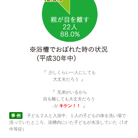
「
少しくらい一人にしても
大丈夫だろう
」
「
兄弟がいるから
目を離しても大丈夫だろう
…が
キケン！！
」
事 例
子ども２人と入浴中、１人の子どもの体を洗い場で
洗っていたところ、浴槽内にいた子どもが水没していた（1才
中等症）