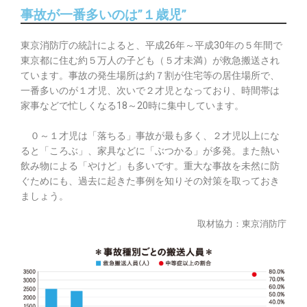
事故が一番多いのは”１歳児”
東京消防庁の統計によると、平成26年～平成30年の５年間で
東京都に住む約５万人の子ども（５才未満）が救急搬送され
ています。事故の発生場所は約７割が住宅等の居住場所で、
一番多いのが１才児、次いで２才児となっており、時間帯は
家事などで忙しくなる18～20時に集中しています。
０～１才児は「落ちる」事故が最も多く、２才児以上にな
ると「ころぶ」、家具などに「ぶつかる」が多発。また熱い
飲み物による「やけど」も多いです。重大な事故を未然に防
ぐためにも、過去に起きた事例を知りその対策を取っておき
ましょう。
取材協力：東京消防庁