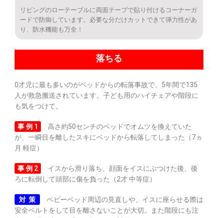
リビングのローテーブルに両面テープで貼り付けるコーナーガ
ードで防御しています。必要な分だけカットできて弾力性があ
り、防水機能も万全！
落ちる
0才児に最も多いのがベッドからの転落事故で、5年間で135
人が救急搬送されています。子ども用のハイチェアや階段に
も気をつけて。
事 例 1
高さ約50センチのベッドでオムツを換えていた
が、一瞬目を離したスキにベッドから転落してしまった（7ヵ
月 軽症）
事 例 2
イスから滑り落ち、顔面をイスにぶつけた後、後
ろに転倒して頭部に傷を負った（2才 中等症）
対 策
ベビーベッド周辺の見直しや、イスに座らせる際は
安全ベルトをして目を離さないことが大切。また階段にも注