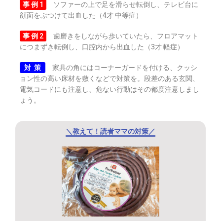
事 例 1
ソファーの上で足を滑らせ転倒し、テレビ台に
顔面をぶつけて出血した（4才 中等症）
事 例 2
歯磨きをしながら歩いていたら、フロアマット
につまずき転倒し、口腔内から出血した（3才 軽症）
対 策
家具の角にはコーナーガードを付ける、クッシ
ョン性の高い床材を敷くなどで対策を。段差のある玄関、
電気コードにも注意し、危ない行動はその都度注意しまし
ょう。
＼教えて！読者ママの対策／