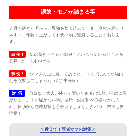
誤飲・モノが詰まる等
ヵ月を過ぎた頃から、異物を飲み込んでしまう事故が起こり
やすく、年齢が上がっても食べ物で窒息することがありま
す。
事 例 1
親の薬を子どもが薬包ごとかじっているところを
発見した（1才 中等症）
事 例 2
シンクの上に置いてあった、コップに入った漂白
剤を誤飲してしまった（2才 中等症）
対 策
何気なく大人が使って置いたままの状態が事故に繋
がります。手が届かない高い場所、鍵が掛かる棚などに入
れ、日頃から整理整頓を心がけましょう。タバコ、灰皿も要
注意！
＼教えて！読者ママの対策／