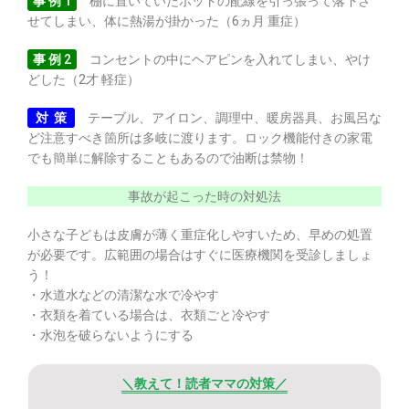
事 例 1
棚に置いていたポットの配線を引っ張って落下さ
せてしまい、体に熱湯が掛かった（6ヵ月 重症）
事 例 2
コンセントの中にヘアピンを入れてしまい、やけ
どした（2才 軽症）
対 策
テーブル、アイロン、調理中、暖房器具、お風呂な
ど注意すべき箇所は多岐に渡ります。ロック機能付きの家電
でも簡単に解除することもあるので油断は禁物！
事故が起こった時の対処法
小さな子どもは皮膚が薄く重症化しやすいため、早めの処置
が必要です。広範囲の場合はすぐに医療機関を受診しましょ
う！
・水道水などの清潔な水で冷やす
・衣類を着ている場合は、衣類ごと冷やす
・水泡を破らないようにする
＼教えて！読者ママの対策／