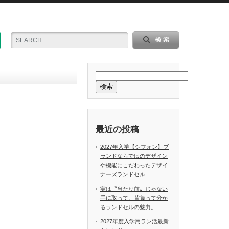
検索
最近の投稿
2027年入学【シフォン】ブ
ランドならではのデザイン
や機能にこだわったデザイ
ナーズランドセル
実は〝当たり前〟じゃない
手に取って、背負って分か
るランドセルの魅力。
2027年度入学用ラン活最新