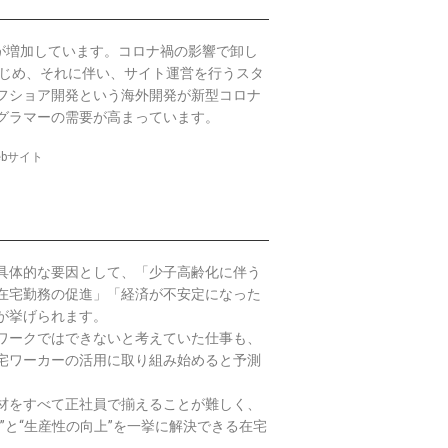
が増加しています。
コロナ禍の影響で卸し
はじめ、それに伴い、サイト運営を行うスタ
フショア開発という海外開発が新型コロナ
グラマーの需要が高まっています。
bサイト
具体的な要因として、「少子高齢化に伴う
在宅勤務の促進」「経済が不安定になった
が挙げられます。
ワークではできないと考えていた仕事も、
宅ワーカーの活用に取り組み始めると予測
材をすべて正社員で揃えることが難しく、
”と“生産性の向上”を一挙に解決できる在宅