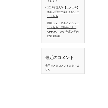
トレンド
2027年度入学【ニノニナ】
毎日の通学が楽しくなるラ
ンドセル
阿川ランドセル／ノムララ
ンドセル／三輪かばん／
CHIKYU 2027年度入学向
け最新情報
最近のコメント
表示できるコメントはありま
せん。