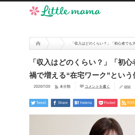
「収入はどのくらい？」「初心者でも大
「収入はどのくらい？」「初心
禍で増える“在宅ワーク”という
2020/7/20
未分類
コメントを書く
ono
Tweet
Share
Hatena
Pocket
RSS