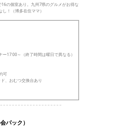
で16の個室あり。九州7県のグルメがお得な
なし！（博多在住ママ）
）ディナー17:00～（終了時間は曜日で異なる）
約可
ッド、おむつ交換台あり
宴会パック）