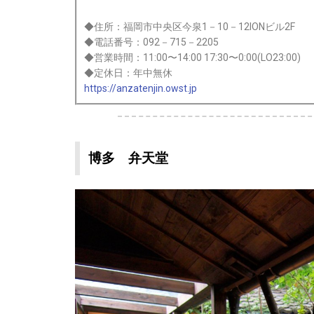
◆住所：福岡市中央区今泉1－10－12IONビル2F
◆電話番号：092－715－2205
◆営業時間：11:00〜14:00 17:30〜0:00(LO23:00)
◆定休日：年中無休
https://anzatenjin.owst.jp
博多 弁天堂