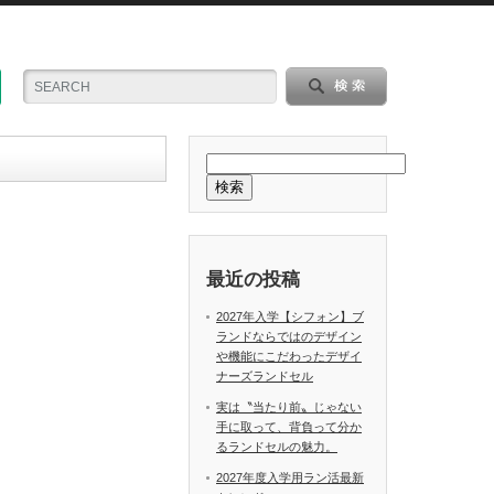
検索
最近の投稿
2027年入学【シフォン】ブ
ランドならではのデザイン
や機能にこだわったデザイ
ナーズランドセル
実は〝当たり前〟じゃない
手に取って、背負って分か
るランドセルの魅力。
2027年度入学用ラン活最新