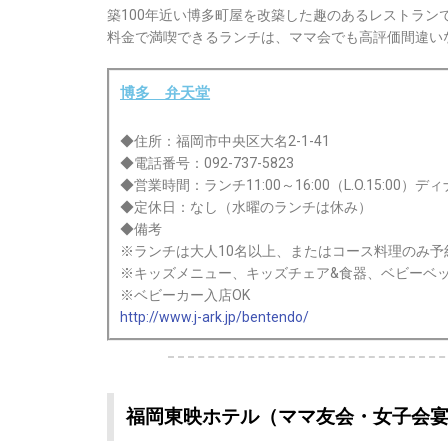
築100年近い博多町屋を改築した趣のあるレストラン
料金で満喫できるランチは、ママ会でも高評価間違い
博多 弁天堂
◆住所：福岡市中央区大名2-1-41
◆電話番号：092-737-5823
◆営業時間：ランチ11:00～16:00（L.O.15:00
◆定休日：なし（水曜のランチは休み）
◆備考
※ランチは大人10名以上、またはコース料理のみ予
※キッズメニュー、キッズチェア&食器、ベビーベ
※ベビーカー入店OK
http://www.j-ark.jp/bentendo/
福岡東映ホテル（ママ友会・女子会