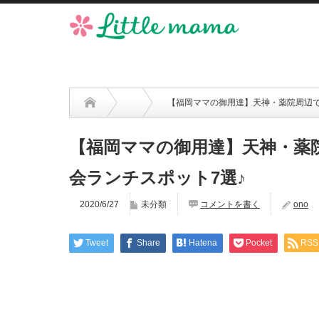
【福岡ママの御用達】天神・薬院周辺で
【福岡ママの御用達】天神・薬
会ランチスポット7選♪
2020/6/27
未分類
コメントを書く
ono
Tweet
Share
Hatena
Pocket
RSS