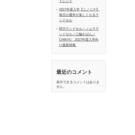
トレンド
2027年度入学【ニノニナ】
毎日の通学が楽しくなるラ
ンドセル
阿川ランドセル／ノムララ
ンドセル／三輪かばん／
CHIKYU 2027年度入学向
け最新情報
最近のコメント
表示できるコメントはありま
せん。