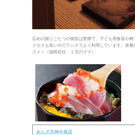
広めの掘りごたつの個室は禁煙で、子ども用食器や椅
クセスも良いのでランチでよく利用しています。座敷
スメ！（福岡在住・１児のママ）
あんざ天神今泉店