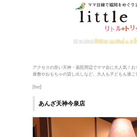
アクセスの良い天神・薬院周辺でママ会に大人気！お
座敷やおもちゃの貸し出しなど、大人も子どもも過ご
[toc]
あんざ天神今泉店