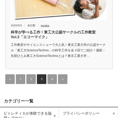
2020/5/3
未分類
tanaka
科学が学べる工作！東工大公認サークルの工作教室
Vol.2「エコーマイク」
工作教室やサイエンスショーで大人気！東京工業大学の公認サーク
ル「東工大ScienceTechno」の科学工作を全３回でご紹介！撮影：
矢部ひとみ東工大ScienceTechnoとは？東京工業大学…
«
1
2
3
4
»
カテゴリー一覧
ピトレティカが体験できる協
プライバシーポリシー