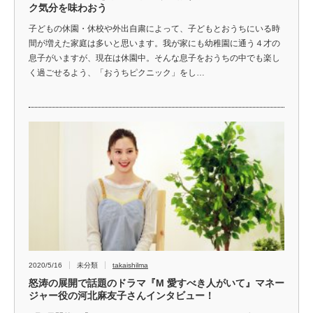
ク気分を味わおう
子どもの休園・休校や外出自粛によって、子どもとおうちにいる時
間が増えた家庭は多いと思います。我が家にも幼稚園に通う４才の
息子がいますが、現在は休園中。そんな息子をおうちの中でも楽し
く過ごせるよう、「おうちピクニック」をし…
2020/5/16
未分類
takaishilma
怒涛の展開で話題のドラマ『M 愛すべき人がいて』マネー
ジャー役の河北麻友子さんインタビュー！