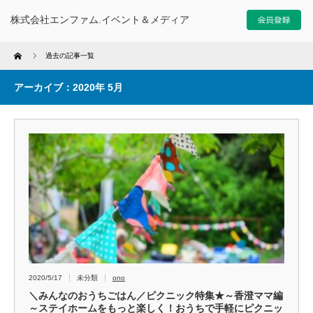
株式会社エンファム.イベント＆メディア
Home
過去の記事一覧
アーカイブ：2020年 5月
2020/5/17
未分類
ono
＼みんなのおうちごはん／ピクニック特集★～香澄ママ編
～ステイホームをもっと楽しく！おうちで手軽にピクニッ