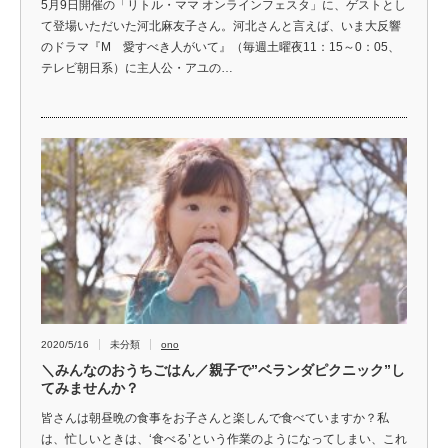
5月9日開催の「リトル・ママ オンラインフェスタ」に、ゲストとし
て登場いただいた河北麻友子さん。河北さんと言えば、いま大反響
のドラマ『M 愛すべき人がいて』（毎週土曜夜11：15～0：05、
テレビ朝日系）に主人公・アユの…
2020/5/16
未分類
ono
＼みんなのおうちごはん／親子で”ベランダピクニック”し
てみませんか？
皆さんは朝昼晩の食事をお子さんと楽しんで食べていますか？私
は、忙しいときは、‘食べる’という作業のようになってしまい、これ