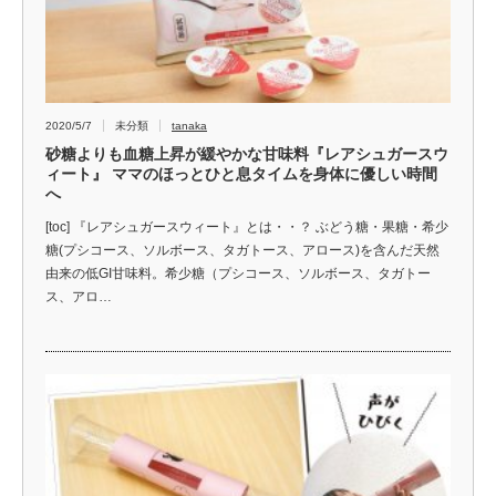
2020/5/7
未分類
tanaka
砂糖よりも血糖上昇が緩やかな甘味料『レアシュガースウ
ィート』 ママのほっとひと息タイムを身体に優しい時間
へ
[toc] 『レアシュガースウィート』とは・・？ ぶどう糖・果糖・希少
糖(プシコース、ソルボース、タガトース、アロース)を含んだ天然
由来の低GI甘味料。希少糖（プシコース、ソルボース、タガトー
ス、アロ…