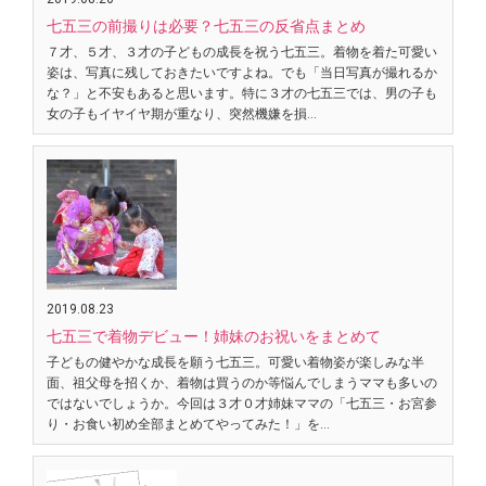
七五三の前撮りは必要？七五三の反省点まとめ
７才、５才、３才の子どもの成長を祝う七五三。着物を着た可愛い
姿は、写真に残しておきたいですよね。でも「当日写真が撮れるか
な？」と不安もあると思います。特に３才の七五三では、男の子も
女の子もイヤイヤ期が重なり、突然機嫌を損…
2019.08.23
七五三で着物デビュー！姉妹のお祝いをまとめて
子どもの健やかな成長を願う七五三。可愛い着物姿が楽しみな半
面、祖父母を招くか、着物は買うのか等悩んでしまうママも多いの
ではないでしょうか。今回は３才０才姉妹ママの「七五三・お宮参
り・お食い初め全部まとめてやってみた！」を…