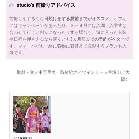
studio’s 前撮りアドバイス
前撮りをするなら
日焼けをする夏前までがオススメ
。オフ期
にはキャンペーンがあったり、３～４月には入園・入学式と
合わせて行うと割安になったりする場合も。気に入った衣装
や日程を押さえるなら遅くとも
3ヵ月前までの予約がベターで
す
。ママ・パパも一緒に着物に着替えて撮影するプランも人
気です。
取材・文／中野里美 取材協力／ツインリーフ帝塚山（大
阪）
2019.08.26