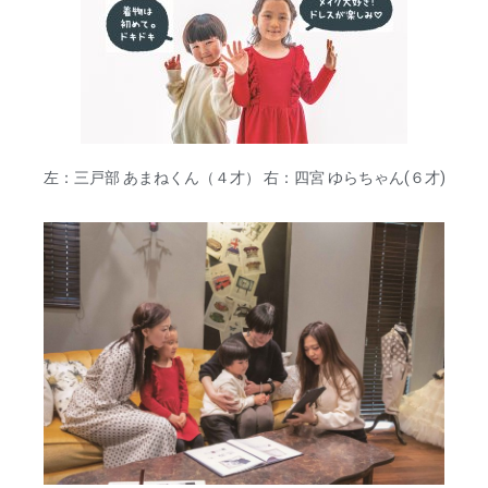
左：三戸部 あまねくん（４才） 右：四宮 ゆらちゃん(６才)