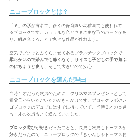
ニューブロックとは？
「
＃」の形
が有名で、多くの保育園や幼稚園でも使われてい
るブロックです。カラフルな色とさまざまな形のパーツがあ
り、組み立てることで色々な作品が作れます。
空気でプクッとふくらませてあるプラスチックブロックで、
柔らかいので踏んでも痛くなく、サイズも子どもの手で遊ぶ
のにちょうど良く
、そして大きいので安心！
ニューブロックを選んだ理由
当時１才だった次男のために、
クリスマスプレゼント
として
祖父母からいただいたのがきっかけです。ブロックラボやレ
ゴブロックのデュプロはすでに持っていて、当時３才の長男
も１才の次男もよく遊んでいました。
ブロック遊びが好き
だったことと、長男も次男もトーマスが
好きだったので、ニューブロックの「きかんしゃトーマスお