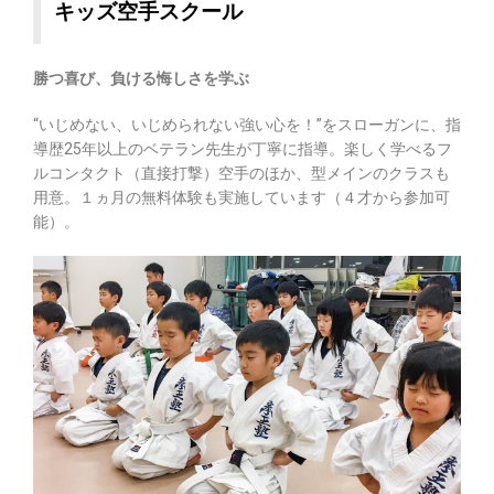
キッズ空手スクール
勝つ喜び、負ける悔しさを学ぶ
“いじめない、いじめられない強い心を！”をスローガンに、指
導歴25年以上のベテラン先生が丁寧に指導。楽しく学べるフ
ルコンタクト（直接打撃）空手のほか、型メインのクラスも
用意。１ヵ月の無料体験も実施しています（４才から参加可
能）。