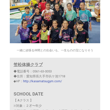
一緒に頑張る仲間との出会いも、一生ものの宝になりそう
笠松体操クラブ
◆電話番号：0561-63-0053
◆住所：愛知県長久手市杁ケ池1718
◆HP：
http://kasamatsugym.com/
SCHOOL DATE
【 Aクラス 】
※対象：２才〜年少