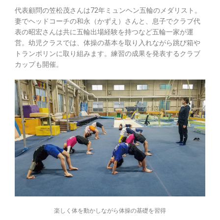
代表顧問の笠松茂さんは72年ミュンヘン五輪のメダリスト。
妻でヘッドコーチの和永（かずえ）さんと、息子でクラブ代
表の昭宏さんは共に五輪出場経験を持つなど五輪一家が運
営。幼児クラスでは、体操の基本を取り入れながら跳び箱や
トランポリンに取り組みます。練習の成果を発表するクラブ
カップも開催。
楽しく体を動かしながら体操の基礎を習得