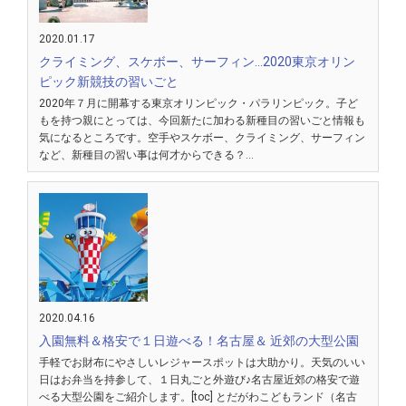
2020.01.17
クライミング、スケボー、サーフィン…2020東京オリン
ピック新競技の習いごと
2020年７月に開幕する東京オリンピック・パラリンピック。子ど
もを持つ親にとっては、今回新たに加わる新種目の習いごと情報も
気になるところです。空手やスケボー、クライミング、サーフィン
など、新種目の習い事は何才からできる？…
2020.04.16
入園無料＆格安で１日遊べる！名古屋＆ 近郊の大型公園
手軽でお財布にやさしいレジャースポットは大助かり。天気のいい
日はお弁当を持参して、１日丸ごと外遊び♪名古屋近郊の格安で遊
べる大型公園をご紹介します。[toc] とだがわこどもランド（名古