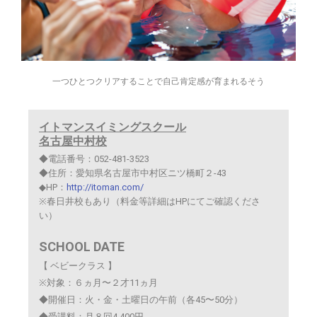
一つひとつクリアすることで自己肯定感が育まれるそう
イトマンスイミングスクール
名古屋中村校
◆電話番号：052-481-3523
◆住所：愛知県名古屋市中村区ニツ橋町２-43
◆HP：
http://itoman.com/
※春日井校もあり（料金等詳細はHPにてご確認くださ
い）
SCHOOL DATE
【 ベビークラス 】
※対象：６ヵ月〜２才11ヵ月
◆開催日：火・金
・
土曜日の午前（各45〜50分）
◆受講料：月８回4,400円