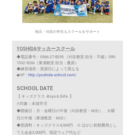
地元・刈谷の学生もスクールをサポート
YOSHIDAサッカースクール
◆電話番号：0566-27-8295 （刈谷教室 担当：不破）090-
1332-9266（東浦教室 担当：桑原）
◆練習場所：受講日によって異なる
◆HP：
http://yoshida-school.com/
SCHOOL DATE
【 キッズクラス -Boys＆Girls- 】
※対象：未就学児
◆開催日：月・金曜日の午後（刈谷教室・60分）、火曜
日の午後（東浦教室・60分）
◆受講料：キッズクラス4,000円
※ ほかに初期費用とし
て入会金3,000円、指定ウェア代など