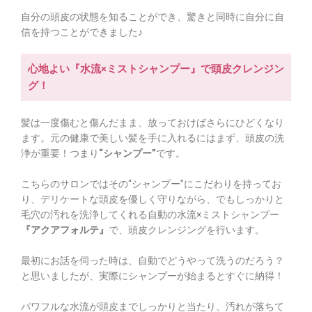
自分の頭皮の状態を知ることができ、驚きと同時に自分に自
信を持つことができました♪
心地よい『水流×ミストシャンプー』で頭皮クレンジン
グ！
髪は一度傷むと傷んだまま、放っておけばさらにひどくなり
ます。元の健康で美しい髪を手に入れるにはまず、頭皮の洗
浄が重要！つまり
“シャンプー”
です。
こちらのサロンではその“シャンプー”にこだわりを持ってお
り、デリケートな頭皮を優しく守りながら、でもしっかりと
毛穴の汚れを洗浄してくれる自動の水流×ミストシャンプー
『アクアフォルテ』
で、頭皮クレンジングを行います。
最初にお話を伺った時は、自動でどうやって洗うのだろう？
と思いましたが、実際にシャンプーが始まるとすぐに納得！
パワフルな水流が頭皮までしっかりと当たり、汚れが落ちて