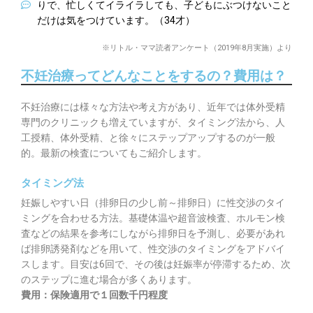
りで、忙しくてイライラしても、子どもにぶつけないこと
だけは気をつけています。（34才）
※リトル・ママ読者アンケート（2019年8月実施）より
不妊治療ってどんなことをするの？費用は？
不妊治療には様々な方法や考え方があり、近年では体外受精
専門のクリニックも増えていますが、タイミング法から、人
工授精、体外受精、と徐々にステップアップするのが一般
的。最新の検査についてもご紹介します。
タイミング法
妊娠しやすい日（排卵日の少し前～排卵日）に性交渉のタイ
ミングを合わせる方法。基礎体温や超音波検査、ホルモン検
査などの結果を参考にしながら排卵日を予測し、必要があれ
ば排卵誘発剤などを用いて、性交渉のタイミングをアドバイ
スします。目安は6回で、その後は妊娠率が停滞するため、次
のステップに進む場合が多くあります。
費用：保険適用で１回数千円程度