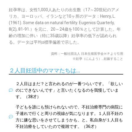
妊孕率は、女性1,000人あたりの出生数（17～20世紀のアメ
リカ、ヨーロッパ、イランなど10ヶ所のデータ：Henry, L.
(1961). Some data on natural fertility. Eugenics Quarterly,
8(2), 81-91.）を元に、20～24歳を100％として計算した。年
齢の増加に伴い（特に35歳以降）妊孕率の低下が認められ
る。データは平均±標準偏差で示した。
資料：一般社団法人 日本生殖医学会ＨＰより引用
※妊孕（にんよう）…妊娠すること
２人目妊活中のママたちは…
２人目はまだ？と言われるのが一番つらいです。「欲しい
のにできないんです」と言いたくなるのを我慢していま
す。（38才）
子どもを誰にも預けられないので、不妊治療専門の病院に
子連れで行くと周りの視線が気になります。１人目不妊の
方に嫌な思いをさせてしまうかも、と。私自身が１人目も
不妊治療をしていたので複雑です。（36才）