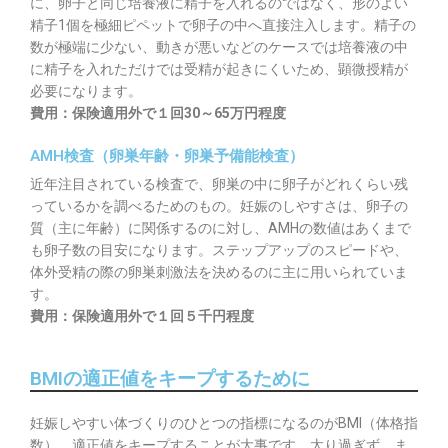
に、卵子と同じ培養液に精子を入れるのではなく、形のよい
精子1個を極細ピペットで卵子の中へ直接注入します。精子の
数が極端に少ない、動きが悪いなどのケースでは培養液の中
に精子を入れただけでは受精が起きにくいため、顕微授精が
必要になります。
費用：保険適用外で１回30～65万円程度
AMH検査（卵巣年齢・卵巣予備能検査）
近年注目されている検査で、卵巣の中に卵子がどれくらい残
っているかを調べるためのもの。妊娠のしやすさは、卵子の
質（主に年齢）に関係するのに対し、AMHの数値はあくまで
も卵子数の目安になります。ステップアップのスピードや、
体外受精の際の卵巣刺激法を決めるのに主に用いられていま
す。
費用：保険適用外で１回５千円程度
BMIの適正値をキープするために
妊娠しやすい体づくりのひとつの指標になるのがBMI（体格指
数）。適正値をキープすることが大事です。太り過ぎず、ま