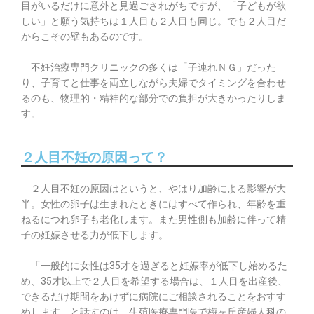
目がいるだけに意外と見過ごされがちですが、「子どもが欲
しい」と願う気持ちは１人目も２人目も同じ。でも２人目だ
からこその壁もあるのです。
不妊治療専門クリニックの多くは「子連れＮＧ」だった
り、子育てと仕事を両立しながら夫婦でタイミングを合わせ
るのも、物理的・精神的な部分での負担が大きかったりしま
す。
２人目不妊の原因って？
２人目不妊の原因はというと、やはり加齢による影響が大
半。女性の卵子は生まれたときにはすべて作られ、年齢を重
ねるにつれ卵子も老化します。また男性側も加齢に伴って精
子の妊娠させる力が低下します。
「一般的に女性は35才を過ぎると妊娠率が低下し始めるた
め、35才以上で２人目を希望する場合は、１人目を出産後、
できるだけ期間をあけずに病院にご相談されることをおすす
めします」と話すのは、生殖医療専門医で梅ヶ丘産婦人科の