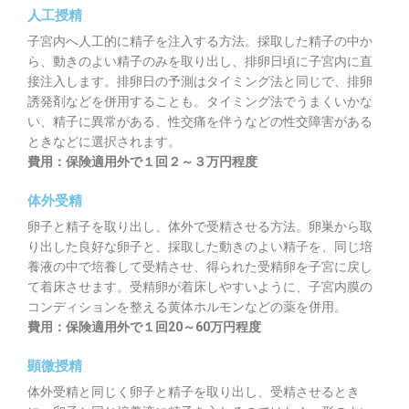
人工授精
子宮内へ人工的に精子を注入する方法。採取した精子の中か
ら、動きのよい精子のみを取り出し、排卵日頃に子宮内に直
接注入します。排卵日の予測はタイミング法と同じで、排卵
誘発剤などを併用することも。タイミング法でうまくいかな
い、精子に異常がある、性交痛を伴うなどの性交障害がある
ときなどに選択されます。
費用：保険適用外で１回２～３万円程度
体外受精
卵子と精子を取り出し、体外で受精させる方法。卵巣から取
り出した良好な卵子と、採取した動きのよい精子を、同じ培
養液の中で培養して受精させ、得られた受精卵を子宮に戻し
て着床させます。受精卵が着床しやすいように、子宮内膜の
コンディションを整える黄体ホルモンなどの薬を併用。
費用：保険適用外で１回20～60万円程度
顕微授精
体外受精と同じく卵子と精子を取り出し、受精させるとき