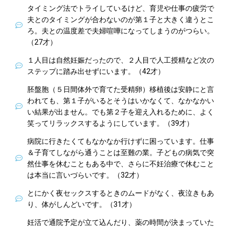
タイミング法でトライしているけど、育児や仕事の疲労で
夫とのタイミングが合わないのが第１子と大きく違うとこ
ろ。夫との温度差で夫婦喧嘩になってしまうのがつらい。
（27才）
１人目は自然妊娠だったので、２人目で人工授精など次の
ステップに踏み出せずにいます。（42才）
胚盤胞（５日間体外で育てた受精卵）移植後は安静にと言
われても、第１子がいるとそうはいかなくて、なかなかい
い結果が出ません。でも第２子を迎え入れるために、よく
笑ってリラックスするようにしています。（39才）
病院に行きたくてもなかなか行けずに困っています。仕事
＆子育てしながら通うことは至難の業。子どもの病気で突
然仕事を休むこともある中で、さらに不妊治療で休むこと
は本当に言いづらいです。（32才）
とにかく夜セックスするときのムードがなく、夜泣きもあ
り、体がしんどいです。（31才）
妊活で通院予定が立て込んだり、薬の時間が決まっていた