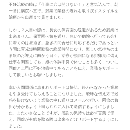
不妊治療の時は「仕事に穴は開けない！」と意気込んで、朝
一番に病院へ直行。残業で業務の遅れを取り戻すスタイルを
治療から出産まで貫きました。
しかし２人目の際は、長女の保育園の送迎があるため残業は
出来ません。保育園へ娘を送り、急いで病院へ行っても会社
に着くのは昼過ぎ。急ぎの問合せに対応するだけであっとい
う間に育児短時間勤務の終業時間になり、悔しい気持ちのま
ま娘のお迎えに向かう日々。治療が頻回になる排卵期に備え
仕事を調整しても、娘の体調不良で休むことも多く、ついに
同僚と上司に不妊治療中であることを伝え、業務をサポート
して欲しいとお願いしました。
幸い人間関係に恵まれサポートは快諾。終わらなかった業務
を引き受けてもらえることになりました。曖昧な伝え方で迷
惑を掛けないよう業務の申し送りはメールで行い、同僚の負
担が分かるよう上司もＣＣに入れて送信するようにしまし
た。また小さなことですが、感謝の気持ちは必ず言葉で伝
え、同僚が有給を取る際は出来るだけサポートするようにし
ました。