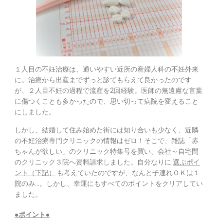
１人目の不妊治療は、通いやすい近所の産婦人科の不妊外来
に。治療から出産までずっと診てもらえて良かったのです
が、２人目不妊の過程で流産を2回経験。医師の無遠慮な言葉
に傷つくことも多かったので、思い切って病院を変えること
にしました。
しかし、結婚して住み始めた街には知り合いも少なく、近隣
の不妊治療専門クリニックの情報はゼロ！そこで、雑誌「赤
ちゃんが欲しい」のクリニック特集号を買い、会社～自宅間
のクリニック３院へ資料請求しました。自分なりに
選ぶポイ
ント（下記）
も考えていたのですが、なんと子連れＯＫは１
院のみ…。しかし、幸運にもすべてのポイントをクリアしてい
ました。
●ポイント●