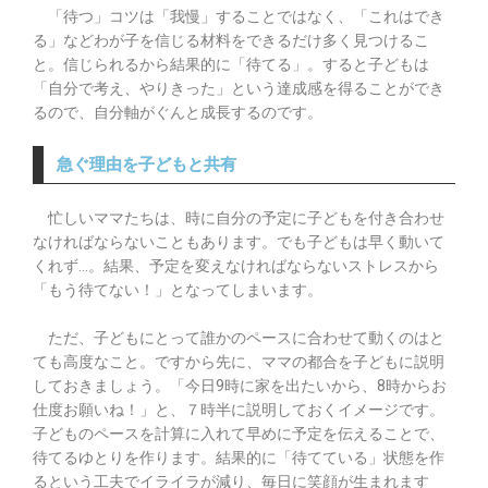
「待つ」コツは「我慢」することではなく、「これはでき
る」などわが子を信じる材料をできるだけ多く見つけるこ
と。信じられるから結果的に「待てる」。すると子どもは
「自分で考え、やりきった」という達成感を得ることができ
るので、自分軸がぐんと成長するのです。
急ぐ理由を子どもと共有
忙しいママたちは、時に自分の予定に子どもを付き合わせ
なければならないこともあります。でも子どもは早く動いて
くれず…。結果、予定を変えなければならないストレスから
「もう待てない！」となってしまいます。
ただ、子どもにとって誰かのペースに合わせて動くのはと
ても高度なこと。ですから先に、ママの都合を子どもに説明
しておきましょう。「今日9時に家を出たいから、8時からお
仕度お願いね！」と、７時半に説明しておくイメージです。
子どものペースを計算に入れて早めに予定を伝えることで、
待てるゆとりを作ります。結果的に「待てている」状態を作
るという工夫でイライラが減り、毎日に笑顔が生まれます