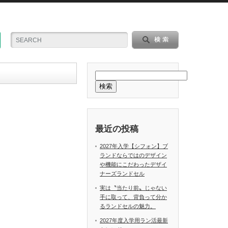
検索
最近の投稿
2027年入学【シフォン】ブ
ランドならではのデザイン
や機能にこだわったデザイ
ナーズランドセル
実は〝当たり前〟じゃない
手に取って、背負って分か
るランドセルの魅力。
2027年度入学用ラン活最新