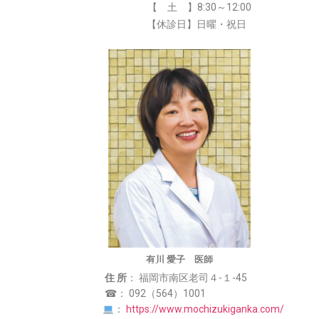
【 土 】8:30～12:00
【休診日】日曜・祝日
有川 愛子 医師
住 所
： 福岡市南区老司４-１-45
☎： 092（564）1001
：
https://www.mochizukiganka.com/