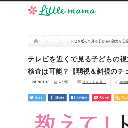
テレビを近くで見る子どもの視力が心
テレビを近くで見る子どもの視
検査は可能？【弱視＆斜視のチ
2019/11/18
未分類
コメントを書く
tana
Tweet
Share
Hatena
Pocket
RSS