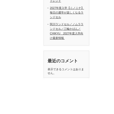
トレンド
2027年度入学【ニノニナ】
毎日の通学が楽しくなるラ
ンドセル
阿川ランドセル／ノムララ
ンドセル／三輪かばん／
CHIKYU 2027年度入学向
け最新情報
最近のコメント
表示できるコメントはありま
せん。