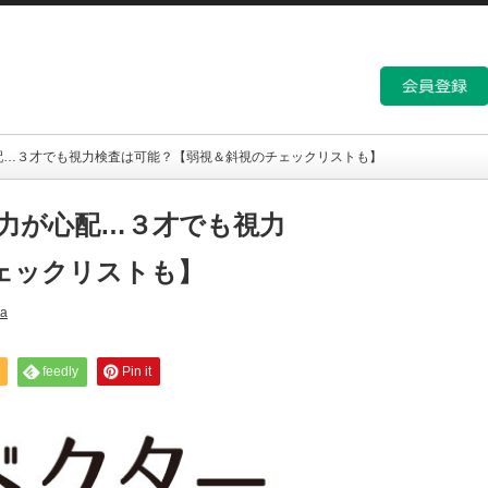
配…３才でも視力検査は可能？【弱視＆斜視のチェックリストも】
力が心配…３才でも視力
ェックリストも】
ka
feedly
Pin it