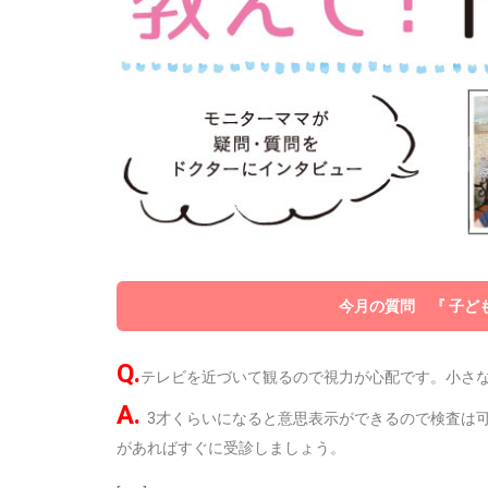
今月の質問 『 子ど
Q.
テレビを近づいて観るので視力が心配です。小さ
A.
3才くらいになると意思表示ができるので検査は
があればすぐに受診しましょう。