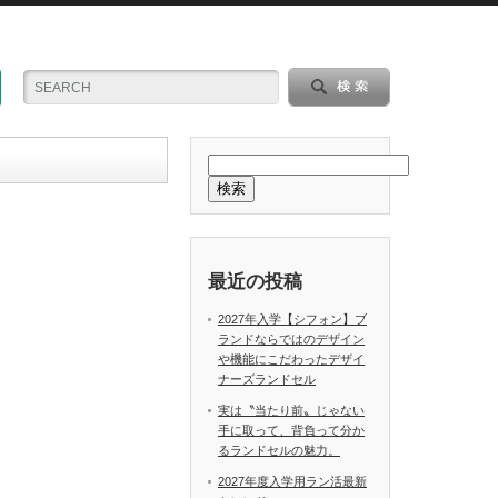
検索
最近の投稿
2027年入学【シフォン】ブ
ランドならではのデザイン
や機能にこだわったデザイ
ナーズランドセル
実は〝当たり前〟じゃない
手に取って、背負って分か
るランドセルの魅力。
2027年度入学用ラン活最新