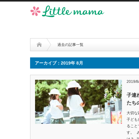
過去の記事一覧
アーカイブ：2019年 8月
2019/8
子連
たち
大切な
子ども
ること
す。 