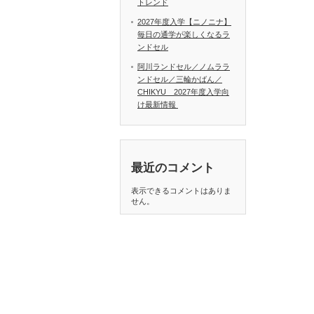
トレンド
2027年度入学【ニノニナ】
毎日の通学が楽しくなるラ
ンドセル
阿川ランドセル／ノムララ
ンドセル／三輪かばん／
CHIKYU 2027年度入学向
け最新情報
最近のコメント
表示できるコメントはありま
せん。