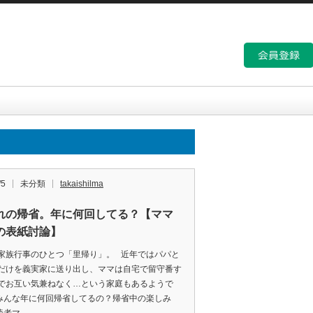
/5
未分類
takaishilma
れの帰省。年に何回してる？【ママ
の表紙討論】
家族行事のひとつ「里帰り」。 近年ではパパと
だけを義実家に送り出し、ママは自宅で留守番す
でお互い気兼ねなく…という家庭もあるようで
みんな年に何回帰省してるの？帰省中の楽しみ