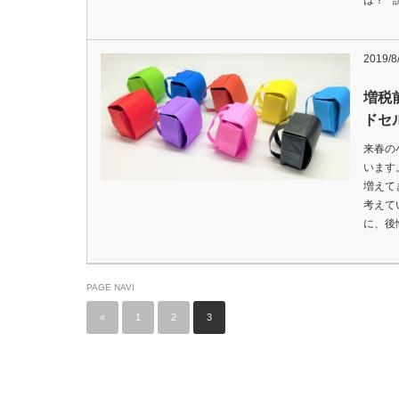
は？ 
2019/8
増税
ドセ
来春の
います
増えて
考えて
に、後
PAGE NAVI
«
1
2
3