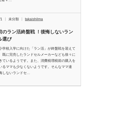
読者マ…
/1
未分類
takaishilma
前のラン活終盤戦 ！後悔しないラン
ル選び
小学校入学に向けた「ラン活」が終盤戦を迎えて
。既に完売したランドセルメーカーなども徐々に
きているようです。また、消費税増税前の購入を
いるママも少なくないようです。そんなママ達
悔しないランドセ…