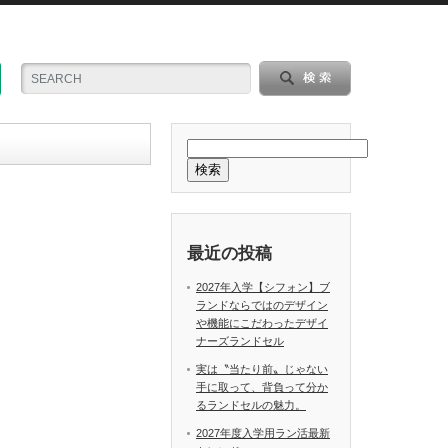
検索
最近の投稿
2027年入学【シフォン】ブ
ランドならではのデザイン
や機能にこだわったデザイ
ナーズランドセル
実は〝当たり前〟じゃない
手に取って、背負って分か
るランドセルの魅力。
2027年度入学用ラン活最新