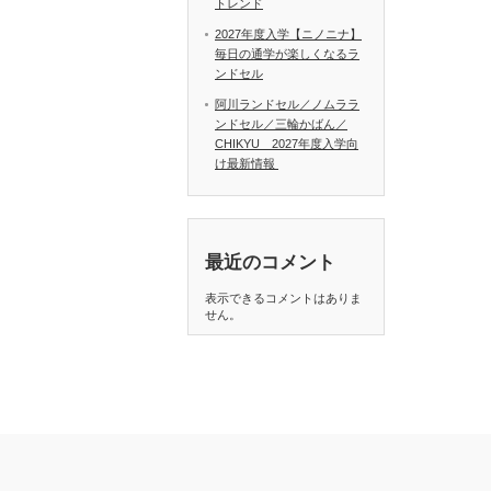
トレンド
2027年度入学【ニノニナ】
毎日の通学が楽しくなるラ
ンドセル
阿川ランドセル／ノムララ
ンドセル／三輪かばん／
CHIKYU 2027年度入学向
け最新情報
最近のコメント
表示できるコメントはありま
せん。