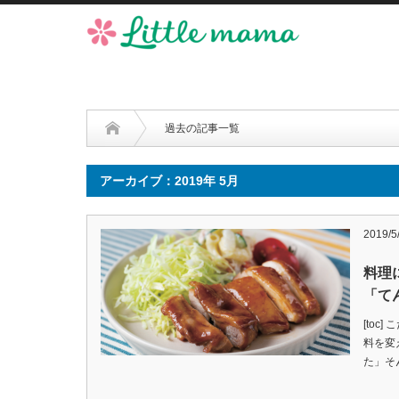
過去の記事一覧
アーカイブ：2019年 5月
2019/5
料理
「て
[toc
料を変
た」そ