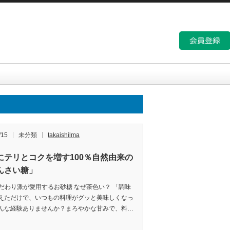
/15
未分類
takaishilma
にテリとコクを増す100％自然由来の
んさい糖」​
] こだわり派が愛用するお砂糖 なぜ茶色い？ 「調味
えただけで、いつもの料理がグッと美味しくなっ
んな経験ありませんか？まろやかな甘みで、料…