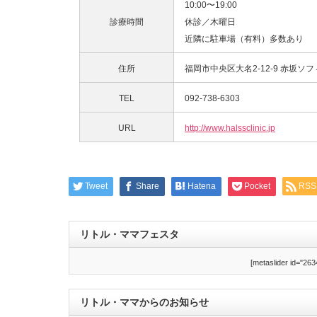
10:00〜19:00
診療時間
休診／木曜日
近隣に駐車場（有料）多数あり
住所
福岡市中央区大名2-12-9 赤坂ソフ
TEL
092-738-6303
URL
http://www.halssclinic.jp
Tweet
Share
Hatena
Pocket
RSS
リトル・ママフェスタ
[metaslider id="263
リトル・ママからのお知らせ