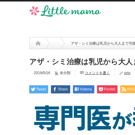
アザ・シミ治療は乳児から大人まで可
アザ・シミ治療は乳児から大人
2019/5/16
未分類
コメントを書く
ono
Tweet
Share
Hatena
Pocket
RSS