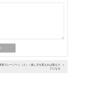
障害グレーゾーン（２）～接し方を変えれば親もラ
クになる