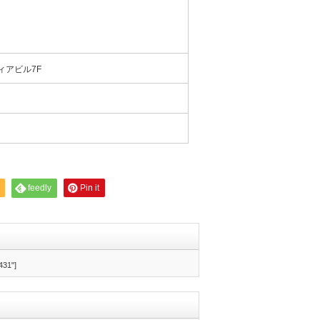
ィアビル7F
feedly
Pin it
431"]