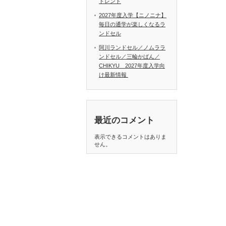
トレンド
2027年度入学【ニノニナ】
毎日の通学が楽しくなるラ
ンドセル
阿川ランドセル／ノムララ
ンドセル／三輪かばん／
CHIKYU 2027年度入学向
け最新情報
最近のコメント
表示できるコメントはありま
せん。