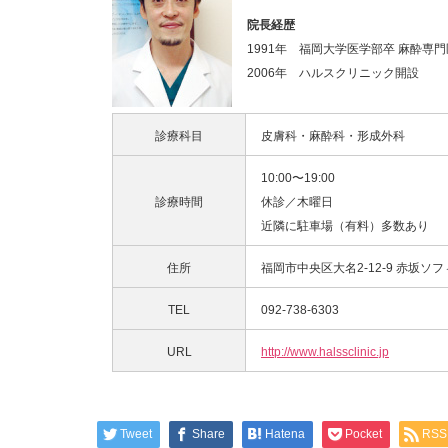
院長経歴
1991年 福岡大学医学部卒 麻酔専門
2006年 ハルスクリニック開設
診療科目
皮膚科・麻酔科・形成外科
10:00〜19:00
診療時間
休診／木曜日
近隣に駐車場（有料）多数あり
住所
福岡市中央区大名2-12-9 赤坂ソフ
TEL
092-738-6303
URL
http://www.halssclinic.jp
Tweet
Share
Hatena
Pocket
RSS