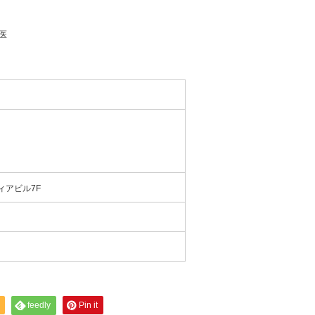
医
ィアビル7F
feedly
Pin it