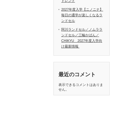
トレンド
2027年度入学【ニノニナ】
毎日の通学が楽しくなるラ
ンドセル
阿川ランドセル／ノムララ
ンドセル／三輪かばん／
CHIKYU 2027年度入学向
け最新情報
最近のコメント
表示できるコメントはありま
せん。