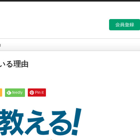
由
いる理由
feedly
Pin it