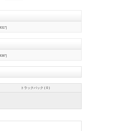
431"]
436"]
トラックバック ( 0 )