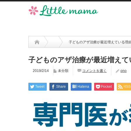
子どものアザ治療が最近増えている理
子どものアザ治療が最近増えて
2019/2/14
未分類
コメントを書く
ono
Tweet
Share
Hatena
Pocket
RSS