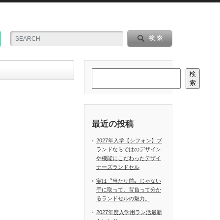
検
索
最近の投稿
2027年入学【シフォン】ブ
ランドならではのデザイン
や機能にこだわったデザイ
ナーズランドセル
実は〝当たり前〟じゃない
手に取って、背負って分か
るランドセルの魅力。
2027年度入学用ラン活最新